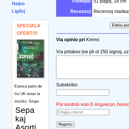
Formato
51 paĝoj, 18 cm
Helpo
Ligiloj
Recenzoj
Recenzoj manka
SPECIALA
OFERTO!
Via opinio pri
Krems
Via pritakso (ne pli ol 250 signoj, uzu
Subskribo:
Esenca parto de
ĉiu UK estas la
muziko. Grupo
Por kontroli vian E-lingvecon, bonv
Sepa
kaj
Asorti