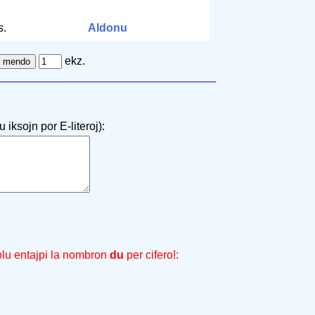
s.
Aldonu
ekz.
 iksojn por E-literoj):
olu entajpi la nombron
du
per cifero!: