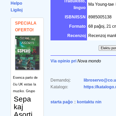
Tradukisto,
Helpo
Ma Young-tae
lingvo
Ligiloj
ISBN/ISSN
8985005138
SPECIALA
Formato
68 paĝoj, 21 
OFERTO!
Recenzoj
Recenzoj man
Via opinio pri
Nova mondo
Esenca parto de
Demandoj:
libroservo@co.u
ĉiu UK estas la
Katalogo:
https://katalogo
muziko. Grupo
Sepa
starta paĝo
::
kontaktu nin
kaj
Asorti