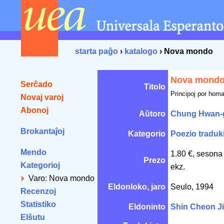
starta paĝo
›
katalogo
› Nova mondo
Nova mond
Serĉado
Titolo
Principoj por homa
Novaj varoj
Abonoj
Aŭtoro
Chung Hwan-
Brokantaĵoj
Kategorio
Poezio traduk
Mendo
1.80 €, sesona
Prezo
Kategorioj
ekz.
Varo: Nova mondo
Eldonloko, jaro
Seulo, 1994
Recenzoj
Statistiko
Eldoninto
Shin Cheon Ji
Elŝutu