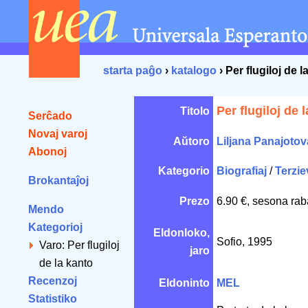
starta paĝo
›
katalogo
› Per flugiloj de l
Per flugiloj de 
Titolo
Serĉado
Novaj varoj
Aŭtoro
Liljana Panajotov
Abonoj
Kategorio
Biografiaj
/
Terzie
Brokantaĵoj
Prezo
6.90 €, sesona rab
Mendo
Kategorioj
Eldonloko,
Sofio, 1995
Varo: Per flugiloj
jaro
de la kanto
Recenzoj
Eldoninto
MEL
Statistiko