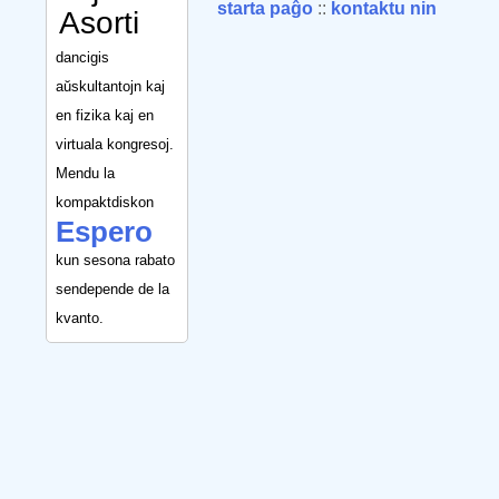
starta paĝo
::
kontaktu nin
Asorti
dancigis
aŭskultantojn kaj
en fizika kaj en
virtuala kongresoj.
Mendu la
kompaktdiskon
Espero
kun sesona rabato
sendepende de la
kvanto.