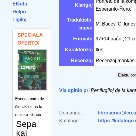
Portreto de la komp
Elŝutu
Klarigoj
Esperanto-Ĥoro.
Helpo
Ligiloj
Tradukisto,
M. Bacev, C. Igne
lingvo
SPECIALA
Formato
97+14 paĝoj, 21 
OFERTO!
Karakterizoj
Ilus
Recenzoj
Recenzoj mankas.
Via opinio pri
Per flugiloj de la kan
Esenca parto de
ĉiu UK estas la
Demandoj:
libroservo@co.u
muziko. Grupo
Katalogo:
https://katalogo
Sepa
kaj