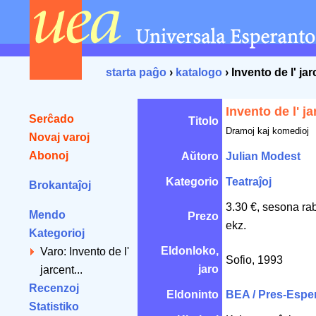
starta paĝo
›
katalogo
› Invento de l' ja
Invento de l' j
Serĉado
Titolo
Dramoj kaj komedioj
Novaj varoj
Abonoj
Aŭtoro
Julian Modest
Kategorio
Teatraĵoj
Brokantaĵoj
3.30 €, sesona ra
Mendo
Prezo
ekz.
Kategorioj
Eldonloko,
Varo: Invento de l'
Sofio, 1993
jaro
jarcent...
Recenzoj
Eldoninto
BEA / Pres-Espe
Statistiko