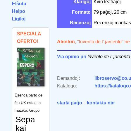
Klarigoj
Kvin teatraĵoj.
Elŝutu
Helpo
Formato
79 paĝoj, 20 cm
Ligiloj
Recenzoj
Recenzoj mankas
SPECIALA
OFERTO!
Atenton
, "Invento de l' jarcento" n
Via opinio pri
Invento de l' jarcento
Demandoj:
libroservo@co.u
Katalogo:
https://katalogo
Esenca parto de
starta paĝo
::
kontaktu nin
ĉiu UK estas la
muziko. Grupo
Sepa
kaj