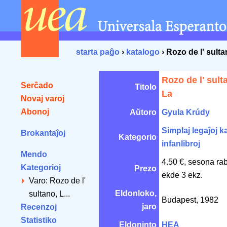
starta paĝo
›
katalogo
› Rozo de l' sulta
Rozo de l' sult
Serĉado
Titolo
La
Novaj varoj
Abonoj
Aŭtoro
Gyula Krúdy
Simplaj legaĵoj ka
Brokantaĵoj
Kategorio
infanlibroj
Mendo
4.50 €, sesona ra
Kategorioj
Prezo
ekde 3 ekz.
Varo: Rozo de l'
Eldonloko,
sultano, L...
Budapest, 1982
jaro
Recenzoj
Statistiko
Eldoninto
HEA