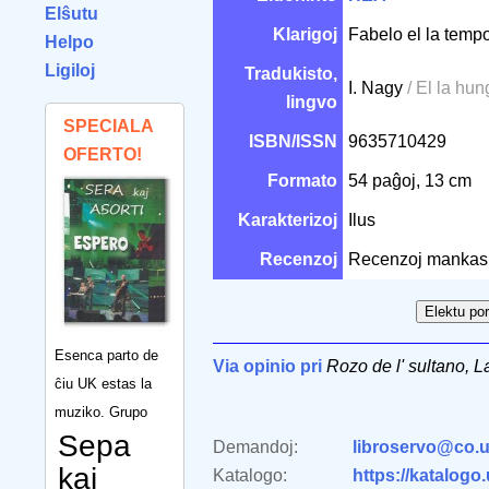
Elŝutu
Klarigoj
Fabelo el la temp
Helpo
Ligiloj
Tradukisto,
I. Nagy
/ El la hu
lingvo
SPECIALA
ISBN/ISSN
9635710429
OFERTO!
Formato
54 paĝoj, 13 cm
Karakterizoj
Ilus
Recenzoj
Recenzoj mankas
Esenca parto de
Via opinio pri
Rozo de l' sultano, L
ĉiu UK estas la
muziko. Grupo
Sepa
Demandoj:
libroservo@co.u
kaj
Katalogo:
https://katalogo