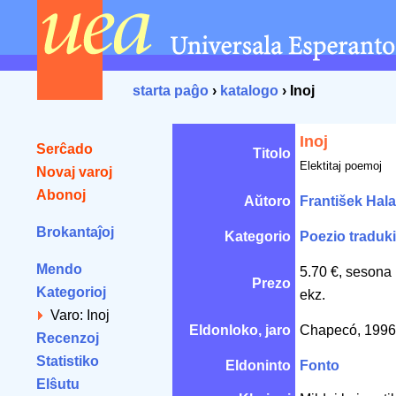
starta paĝo
›
katalogo
› Inoj
Inoj
Serĉado
Titolo
Elektitaj poemoj
Novaj varoj
Abonoj
Aŭtoro
František Hal
Brokantaĵoj
Kategorio
Poezio traduki
Mendo
5.70 €, sesona
Prezo
Kategorioj
ekz.
Varo: Inoj
Eldonloko, jaro
Chapecó, 199
Recenzoj
Statistiko
Eldoninto
Fonto
Elŝutu