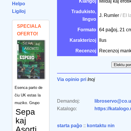
Klarigoj
Mildaj kaj erot
Helpo
Ligiloj
Tradukisto,
J. Rumler
/ El 
lingvo
SPECIALA
Formato
64 paĝoj, 21 
OFERTO!
Karakterizoj
Ilus
Recenzoj
Recenzoj mank
Via opinio pri
Inoj
Esenca parto de
ĉiu UK estas la
Demandoj:
libroservo@co.u
muziko. Grupo
Katalogo:
https://katalogo
Sepa
kaj
starta paĝo
::
kontaktu nin
Asorti