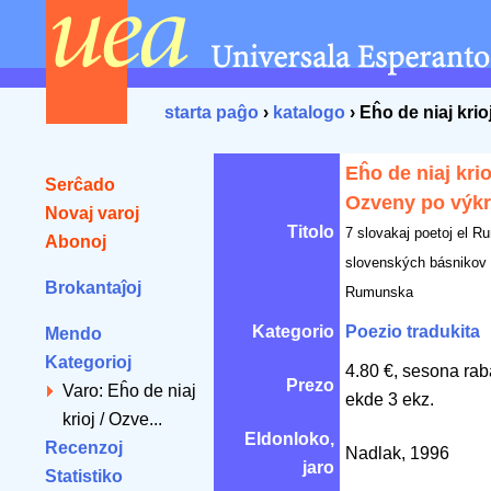
starta paĝo
›
katalogo
› Eĥo de niaj krio
Eĥo de niaj krio
Serĉado
Ozveny po výkr
Novaj varoj
Titolo
7 slovakaj poetoj el R
Abonoj
slovenských básnikov
Brokantaĵoj
Rumunska
Kategorio
Poezio tradukita
Mendo
Kategorioj
4.80 €, sesona rab
Prezo
Varo: Eĥo de niaj
ekde 3 ekz.
krioj / Ozve...
Eldonloko,
Recenzoj
Nadlak, 1996
jaro
Statistiko