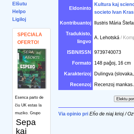
Elŝutu
Kultura kaj scien
Eldoninto
Helpo
societo Ivan Kra
Ligiloj
Kontribuantoj
Ilustris Mária Šte
Tradukisto,
SPECIALA
A. Lehotská
/ Komp
lingvo
OFERTO!
ISBN/ISSN
9739740073
Formato
148 paĝoj, 16 cm
Karakterizoj
Dulingva (slovaka, 
Recenzoj
Recenzoj mankas.
Esenca parto de
ĉiu UK estas la
muziko. Grupo
Via opinio pri
Eĥo de niaj krioj / O
Sepa
kaj