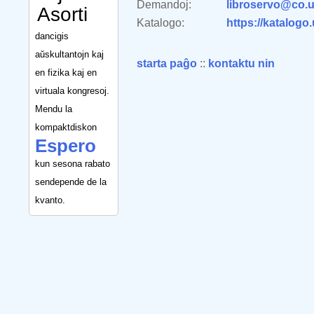
Demandoj:
libroservo@co.u
Asorti
Katalogo:
https://katalogo
dancigis
aŭskultantojn kaj
starta paĝo
::
kontaktu nin
en fizika kaj en
virtuala kongresoj.
Mendu la
kompaktdiskon
Espero
kun sesona rabato
sendepende de la
kvanto.