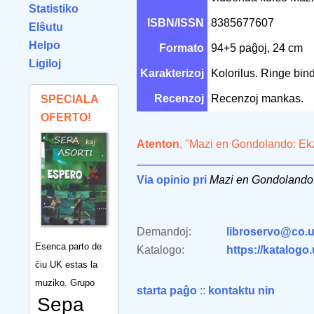
Statistiko
ISBN/ISSN
8385677607
Elŝutu
Helpo
Formato
94+5 paĝoj, 24 cm
Ligiloj
Karakterizoj
Kolorilus. Ringe bin
Recenzoj
Recenzoj mankas.
SPECIALA
OFERTO!
Atenton
, "Mazi en Gondolando: Ekz
Via opinio pri
Mazi en Gondolando:
Demandoj:
libroservo@co.u
Esenca parto de
Katalogo:
https://katalogo
ĉiu UK estas la
muziko. Grupo
starta paĝo
::
kontaktu nin
Sepa