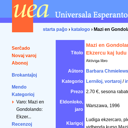
starta paĝo
›
katalogo
› Mazi en Gondol
Mazi en Gondola
Serĉado
Ekzercu kaj ludu
Titolo
Novaj varoj
Aktiviga libro
Abonoj
Aŭtoro
Barbara Chmielew
Brokantaĵoj
Kategorio
Lerniloj, vortaroj
/
i
Mendo
Prezo
2.70 €, sesona rabat
Kategorioj
Varo: Mazi en
Eldonloko,
Warszawa, 1996
Gondolando:
jaro
Ekzer...
Ludiga ekzercaro, ple
Klarigoj
Recenzoj
vidbenda kurso Mazi