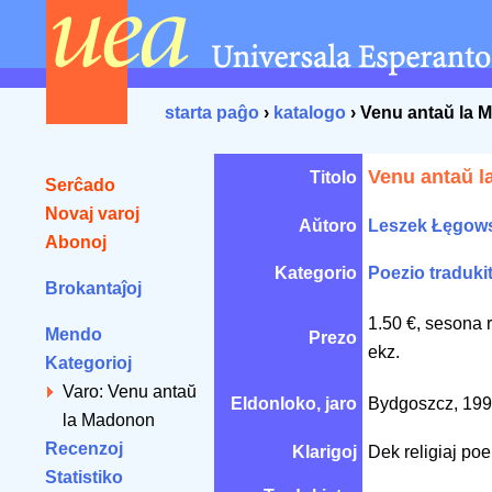
starta paĝo
›
katalogo
› Venu antaŭ la
Venu antaŭ 
Titolo
Serĉado
Novaj varoj
Aŭtoro
Leszek Łęgow
Abonoj
Kategorio
Poezio traduki
Brokantaĵoj
1.50 €, sesona 
Mendo
Prezo
ekz.
Kategorioj
Varo: Venu antaŭ
Eldonloko, jaro
Bydgoszcz, 19
la Madonon
Recenzoj
Klarigoj
Dek religiaj po
Statistiko