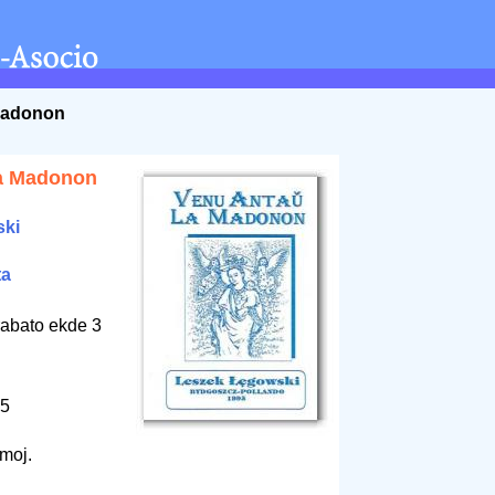
 Madonon
la Madonon
ski
ta
rabato ekde 3
95
emoj.