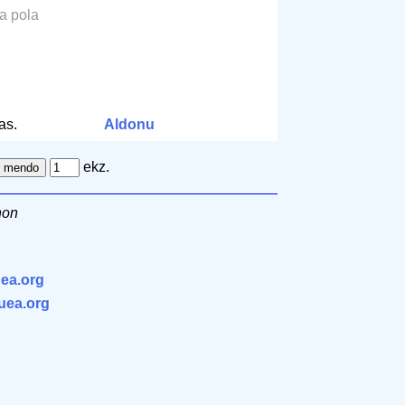
la pola
m
as.
Aldonu
ekz.
non
ea.org
.uea.org