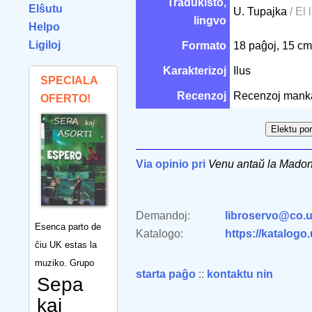
Tradukisto,
Elŝutu
U. Tupajka
/ El 
lingvo
Helpo
Ligiloj
Formato
18 paĝoj, 15 c
Karakterizoj
Ilus
SPECIALA
Recenzoj
Recenzoj mank
OFERTO!
Via opinio pri
Venu antaŭ la Mado
Demandoj:
libroservo@co.u
Esenca parto de
Katalogo:
https://katalogo
ĉiu UK estas la
muziko. Grupo
starta paĝo
::
kontaktu nin
Sepa
kaj