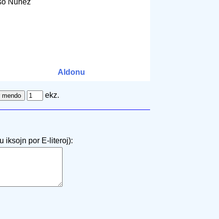
nso Núñez
Aldonu
ekz.
 iksojn por E-literoj):