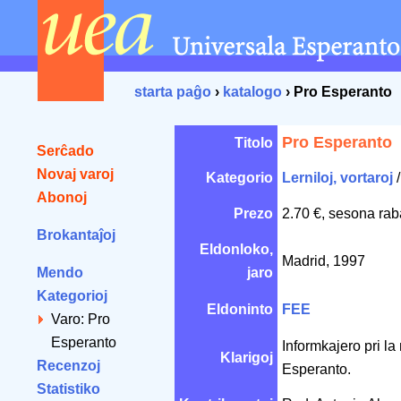
starta paĝo
›
katalogo
› Pro Esperanto
Pro Esperanto
Titolo
Serĉado
Novaj varoj
Kategorio
Lerniloj, vortaroj
Abonoj
Prezo
2.70 €, sesona rab
Brokantaĵoj
Eldonloko,
Madrid, 1997
Mendo
jaro
Kategorioj
Eldoninto
FEE
Varo: Pro
Esperanto
Informkajero pri la
Klarigoj
Recenzoj
Esperanto.
Statistiko