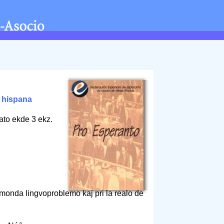
/
hispana
ato ekde 3 ekz.
 monda lingvoproblemo kaj pri la realo de