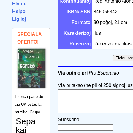
Kontribuantoj
Red. Antonio Alo
Elŝutu
Helpo
ISBN/ISSN
8460563421
Ligiloj
Formato
80 paĝoj, 21 cm
Karakterizoj
Ilus
SPECIALA
OFERTO!
Recenzoj
Recenzoj mankas.
Via opinio pri
Pro Esperanto
Via pritakso (ne pli ol 250 signoj, uzu
Esenca parto de
ĉiu UK estas la
muziko. Grupo
Sepa
Subskribo:
kaj