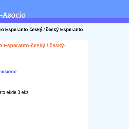
aro Esperanto-český / český-Esperanto
o Esperanto-český / český-
misiono
ato ekde 3 ekz.