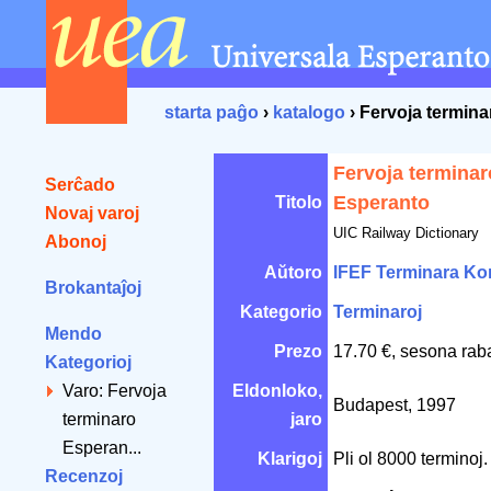
starta paĝo
›
katalogo
› Fervoja termin
Fervoja terminar
Serĉado
Esperanto
Titolo
Novaj varoj
UIC Railway Dictionary
Abonoj
Aŭtoro
IFEF Terminara Ko
Brokantaĵoj
Kategorio
Terminaroj
Mendo
Prezo
17.70 €, sesona rab
Kategorioj
Varo: Fervoja
Eldonloko,
Budapest, 1997
terminaro
jaro
Esperan...
Klarigoj
Pli ol 8000 terminoj.
Recenzoj