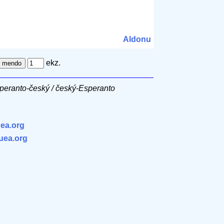
Aldonu
ekz.
peranto-český / český-Esperanto
ea.org
.uea.org