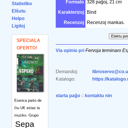
Formato
328 paĝoj, 21 cm
Statistiko
Elŝutu
Karakterizoj
Bind
Helpo
Recenzoj
Recenzoj mankas.
Ligiloj
SPECIALA
OFERTO!
Via opinio pri
Fervoja terminaro Es
Demandoj:
libroservo@co.u
Katalogo:
https://katalogo
starta paĝo
::
kontaktu nin
Esenca parto de
ĉiu UK estas la
muziko. Grupo
Sepa