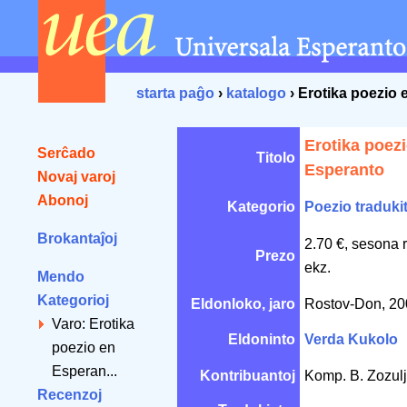
starta paĝo
›
katalogo
› Erotika poezio
Erotika poez
Serĉado
Titolo
Esperanto
Novaj varoj
Abonoj
Kategorio
Poezio traduki
Brokantaĵoj
2.70 €, sesona 
Prezo
ekz.
Mendo
Kategorioj
Eldonloko, jaro
Rostov-Don, 2
Varo: Erotika
Eldoninto
Verda Kukolo
poezio en
Esperan...
Kontribuantoj
Komp. B. Zozul
Recenzoj