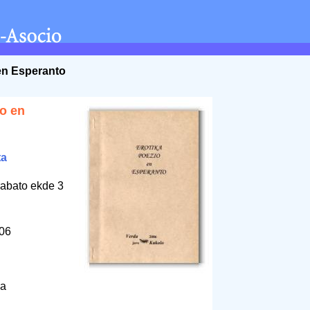
 en Esperanto
io en
ta
rabato ekde 3
006
ja