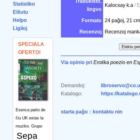
Tradukisto,
Statistiko
Kalocsay k.a
/ E
lingvo
Elŝutu
Helpo
Formato
24 paĝoj, 21 c
Ligiloj
Recenzoj
Recenzoj mank
SPECIALA
OFERTO!
Via opinio pri
Erotika poezio en Es
Demandoj:
libroservo@co.u
Katalogo:
https://katalogo
Esenca parto de
starta paĝo
::
kontaktu nin
ĉiu UK estas la
muziko. Grupo
Sepa