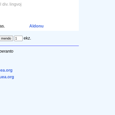
l div. lingvoj
m
as.
Aldonu
ekz.
peranto
ea.org
.uea.org