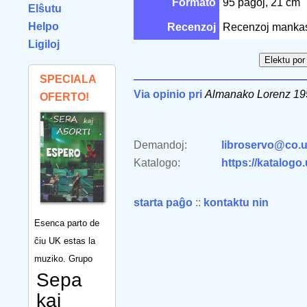
Formato
95 paĝoj, 21 cm
Elŝutu
Helpo
Recenzoj
Recenzoj manka
Ligiloj
SPECIALA
Via opinio pri
Almanako Lorenz 19
OFERTO!
Demandoj:
libroservo@co.u
Katalogo:
https://katalogo
starta paĝo
::
kontaktu nin
Esenca parto de
ĉiu UK estas la
muziko. Grupo
Sepa
kaj