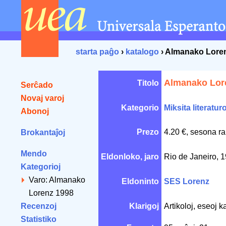
starta paĝo
›
katalogo
› Almanako Lore
Almanako Lor
Titolo
Serĉado
Novaj varoj
Kategorio
Miksita literatur
Abonoj
Prezo
4.20 €, sesona ra
Brokantaĵoj
Mendo
Eldonloko, jaro
Rio de Janeiro, 
Kategorioj
Varo: Almanako
Eldoninto
SES Lorenz
Lorenz 1998
Recenzoj
Klarigoj
Artikoloj, eseoj k
Statistiko