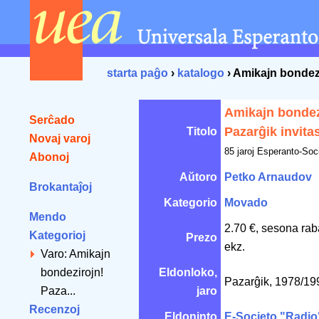
starta paĝo
›
katalogo
› Amikajn bondezi
Amikajn bondez
Serĉado
Pazarĝik invitas
Titolo
Novaj varoj
85 jaroj Esperanto-Soc
Abonoj
Aŭtoro
Petko Arnaudov
Brokantaĵoj
Kategorio
Movado
Mendo
2.70 €, sesona rab
Kategorioj
Prezo
ekz.
Varo: Amikajn
bondezirojn!
Eldonloko,
Pazarĝik, 1978/1
Paza...
jaro
Recenzoj
Eldoninto
E-Societo "Radio