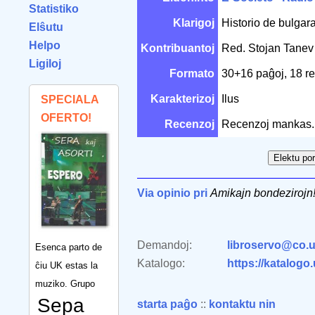
Statistiko
Klarigoj
Historio de bulgar
Elŝutu
Helpo
Kontribuantoj
Red. Stojan Tane
Ligiloj
Formato
30+16 paĝoj, 18 r
Karakterizoj
Ilus
SPECIALA
OFERTO!
Recenzoj
Recenzoj mankas.
Via opinio pri
Amikajn bondezirojn! 
Demandoj:
libroservo@co.u
Esenca parto de
Katalogo:
https://katalogo
ĉiu UK estas la
muziko. Grupo
Sepa
starta paĝo
::
kontaktu nin