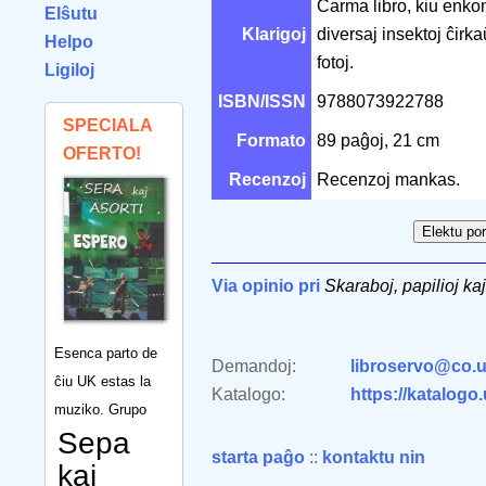
Ĉarma libro, kiu enko
Elŝutu
Klarigoj
diversaj insektoj ĉirka
Helpo
fotoj.
Ligiloj
ISBN/ISSN
9788073922788
SPECIALA
Formato
89 paĝoj, 21 cm
OFERTO!
Recenzoj
Recenzoj mankas.
Via opinio pri
Skaraboj, papilioj kaj
Esenca parto de
Demandoj:
libroservo@co.u
ĉiu UK estas la
Katalogo:
https://katalogo
muziko. Grupo
Sepa
starta paĝo
::
kontaktu nin
kaj