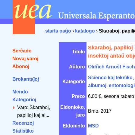
starta paĝo
›
katalogo
› Skaraboj, papili
Skaraboj, papilioj 
Serĉado
Titolo
insektoj antaŭ obj
Novaj varoj
Abonoj
Aŭtoro
Oldřich Arnošt Fisch
Scienco kaj tekniko
,
Brokantaĵoj
Kategorio
albumoj
,
entomolog
Mendo
Prezo
6.00 €, sesona rabato
Kategorioj
Eldonloko,
Varo: Skaraboj,
Brno, 2017
jaro
papilioj kaj al...
Recenzoj
Eldoninto
MSD
Statistiko