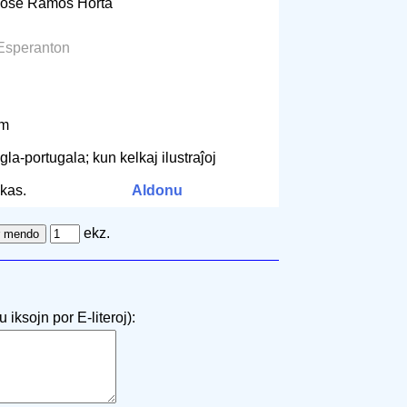
 José Ramos Horta
 Esperanton
cm
gla-portugala; kun kelkaj ilustraĵoj
kas.
Aldonu
ekz.
 iksojn por E-literoj):