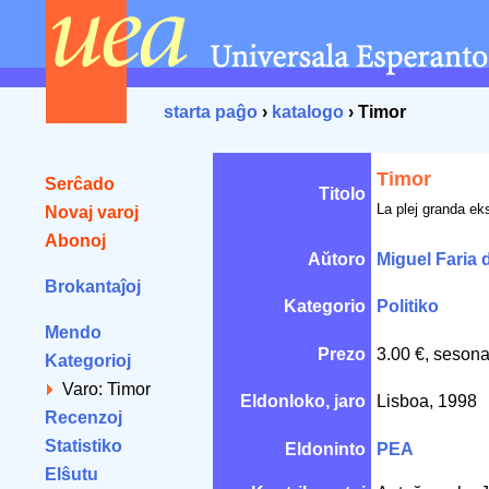
starta paĝo
›
katalogo
› Timor
Timor
Serĉado
Titolo
La plej granda ek
Novaj varoj
Abonoj
Aŭtoro
Miguel Faria 
Brokantaĵoj
Kategorio
Politiko
Mendo
Prezo
3.00 €, sesona
Kategorioj
Varo: Timor
Eldonloko, jaro
Lisboa, 1998
Recenzoj
Statistiko
Eldoninto
PEA
Elŝutu