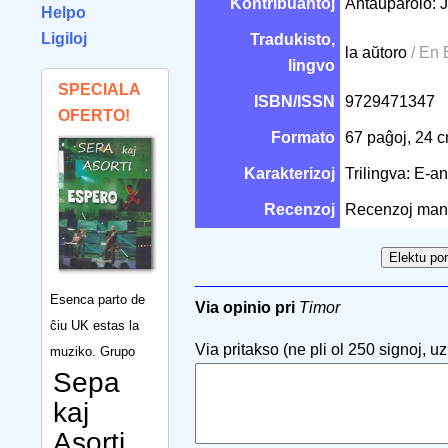
Kontribuantoj
Antaŭparolo:
Helpo
Ligiloj
Tradukisto,
la aŭtoro
/ En
lingvo
SPECIALA
ISBN/ISSN
9729471347
OFERTO!
Formato
67 paĝoj, 24 
Karakterizoj
Trilingva: E-an
Recenzoj
Recenzoj man
Esenca parto de
Via opinio pri
Timor
ĉiu UK estas la
Via pritakso (ne pli ol 250 signoj, uzu
muziko. Grupo
Sepa
kaj
Asorti