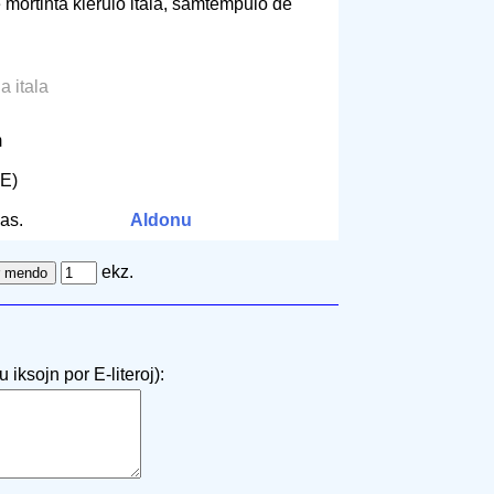
e mortinta klerulo itala, samtempulo de
la itala
m
 E)
as.
Aldonu
ekz.
 iksojn por E-literoj):