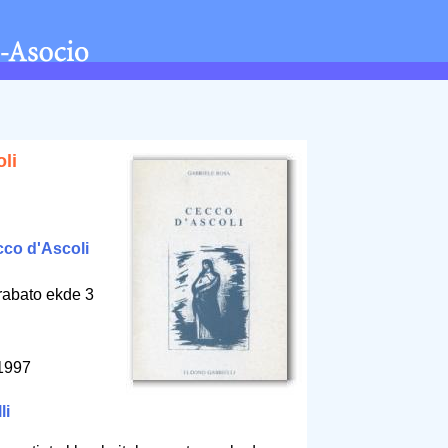
li
co d'Ascoli
rabato ekde 3
 1997
li