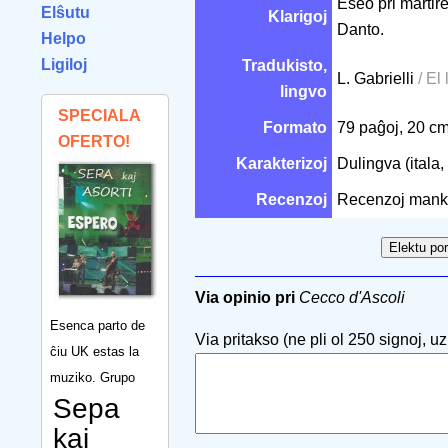
Eseo pri martir
Elŝutu
Klarigoj
Danto.
Helpo
Ligiloj
Tradukisto,
L. Gabrielli
/ El 
lingvo
SPECIALA
Formato
79 paĝoj, 20 c
OFERTO!
Karakterizoj
Dulingva (itala,
Recenzoj
Recenzoj mank
Via opinio pri
Cecco d'Ascoli
Esenca parto de
Via pritakso (ne pli ol 250 signoj, uzu
ĉiu UK estas la
muziko. Grupo
Sepa
kaj