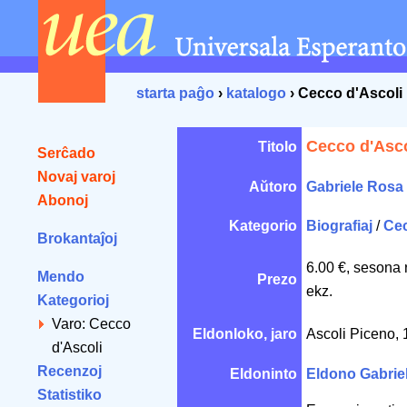
starta paĝo
›
katalogo
› Cecco d'Ascoli
Cecco d'Asco
Titolo
Serĉado
Novaj varoj
Aŭtoro
Gabriele Rosa
Abonoj
Kategorio
Biografiaj
/
Cec
Brokantaĵoj
6.00 €, sesona 
Mendo
Prezo
ekz.
Kategorioj
Varo: Cecco
Eldonloko, jaro
Ascoli Piceno,
d'Ascoli
Recenzoj
Eldoninto
Eldono Gabriel
Statistiko