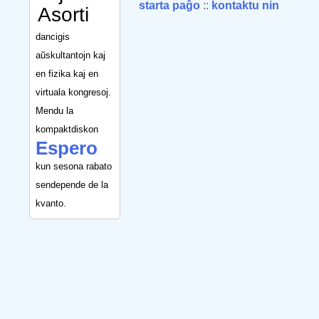
starta paĝo
::
kontaktu nin
Asorti
dancigis
aŭskultantojn kaj
en fizika kaj en
virtuala kongresoj.
Mendu la
kompaktdiskon
Espero
kun sesona rabato
sendepende de la
kvanto.