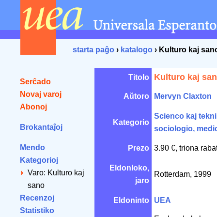
starta paĝo
›
katalogo
› Kulturo kaj san
Kulturo kaj sa
Titolo
Serĉado
Novaj varoj
Aŭtoro
Mervyn Claxton
Abonoj
Scienco kaj tekn
Kategorio
Brokantaĵoj
sociologio, medi
Mendo
Prezo
3.90 €, triona rab
Kategorioj
Eldonloko,
Varo: Kulturo kaj
Rotterdam, 1999
jaro
sano
Recenzoj
Eldoninto
UEA
Statistiko