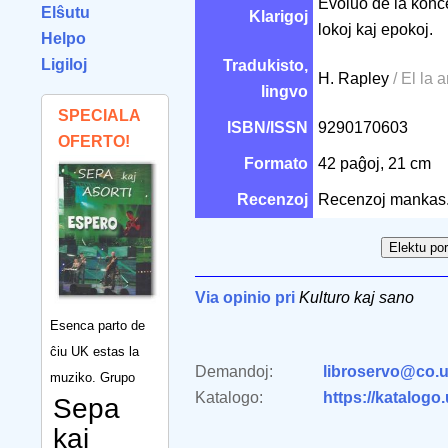
Evoluo de la konce
Elŝutu
Klarigoj
lokoj kaj epokoj.
Helpo
Ligiloj
Tradukisto,
H. Rapley
/ El la 
lingvo
SPECIALA
ISBN/ISSN
9290170603
OFERTO!
Formato
42 paĝoj, 21 cm
Recenzoj
Recenzoj mankas
Via opinio pri
Kulturo kaj sano
Esenca parto de
ĉiu UK estas la
Demandoj:
libroservo@co.u
muziko. Grupo
Katalogo:
https://katalogo
Sepa
kaj