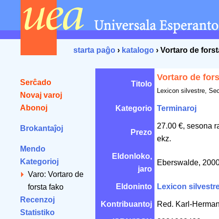
starta paĝo
›
katalogo
› Vortaro de forst
Vortaro de fors
Serĉado
Titolo
Lexicon silvestre, Se
Novaj varoj
Abonoj
Kategorio
Terminaroj
27.00 €, sesona r
Brokantaĵoj
Prezo
ekz.
Mendo
Eldonloko,
Kategorioj
Eberswalde, 2000
jaro
Varo: Vortaro de
Eldoninto
Lexicon silvestr
forsta fako
Recenzoj
Kontribuantoj
Red. Karl-Herman
Statistiko