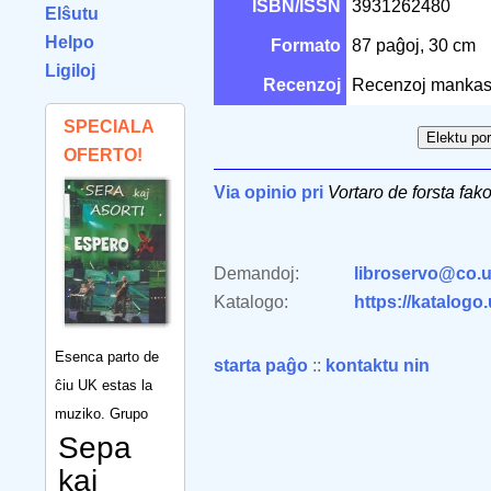
ISBN/ISSN
3931262480
Elŝutu
Helpo
Formato
87 paĝoj, 30 cm
Ligiloj
Recenzoj
Recenzoj mankas
SPECIALA
OFERTO!
Via opinio pri
Vortaro de forsta fak
Demandoj:
libroservo@co.u
Katalogo:
https://katalogo
Esenca parto de
starta paĝo
::
kontaktu nin
ĉiu UK estas la
muziko. Grupo
Sepa
kaj