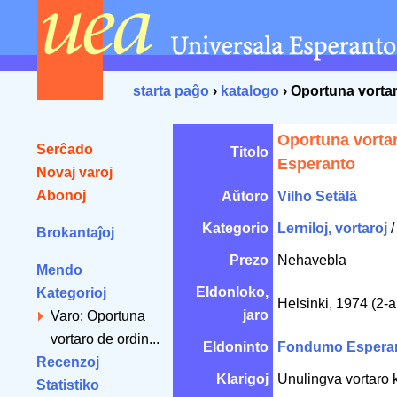
starta paĝo
›
katalogo
› Oportuna vorta
Oportuna vortar
Serĉado
Titolo
Esperanto
Novaj varoj
Abonoj
Aŭtoro
Vilho Setälä
Kategorio
Lerniloj, vortaroj
Brokantaĵoj
Prezo
Nehavebla
Mendo
Eldonloko,
Kategorioj
Helsinki, 1974 (2-a
jaro
Varo: Oportuna
vortaro de ordin...
Eldoninto
Fondumo Espera
Recenzoj
Klarigoj
Unulingva vortaro ku
Statistiko