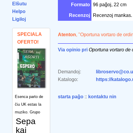
Elŝutu
Formato
96 paĝoj, 22 cm
Helpo
Recenzoj
Recenzoj mankas.
Ligiloj
SPECIALA
Atenton
, "Oportuna vortaro de ord
OFERTO!
Via opinio pri
Oportuna vortaro de 
Demandoj:
libroservo@co.u
Katalogo:
https://katalogo
starta paĝo
::
kontaktu nin
Esenca parto de
ĉiu UK estas la
muziko. Grupo
Sepa
kaj