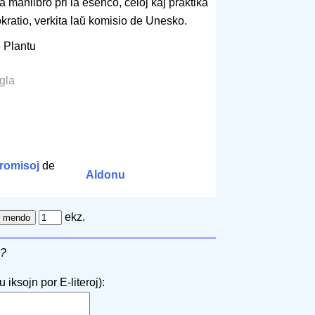
 manlibro pri la esenco, celoj kaj praktika
ratio, verkita laŭ komisio de Unesko.
e Plantu
ngla
romisoj
de
Aldonu
ekz.
o?
 iksojn por E-literoj):