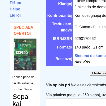
Facile komprenebla
Elŝutu
Klarigoj
funkciado de demok
Helpo
Ligiloj
Kontribuantoj
Kun desegnaĵoj d
Tradukisto,
G. Sutton
/ El la a
SPECIALA
lingvo
OFERTO!
ISBN/ISSN
9290170662
Formato
143 paĝoj, 21 cm
Sistemo de komp
Recenzoj
Alen Kris
Esenca parto de
ĉiu UK estas la
Via opinio pri
Kio estas demokrati
muziko. Grupo
Sepa
Via pritakso (ne pli ol 250 signoj, uzu
kaj