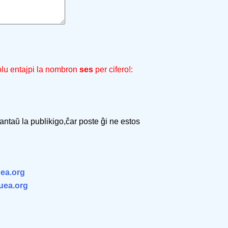
olu entajpi la nombron
ses
per cifero!:
 antaŭ la publikigo,ĉar poste ĝi ne estos
ea.org
.uea.org