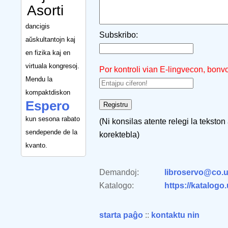
Asorti
dancigis
Subskribo:
aŭskultantojn kaj
en fizika kaj en
virtuala kongresoj.
Por kontroli vian E-lingvecon, bonv
Mendu la
kompaktdiskon
Espero
kun sesona rabato
(Ni konsilas atente relegi la tekston
sendepende de la
korektebla)
kvanto.
Demandoj:
libroservo@co.u
Katalogo:
https://katalogo
starta paĝo
::
kontaktu nin