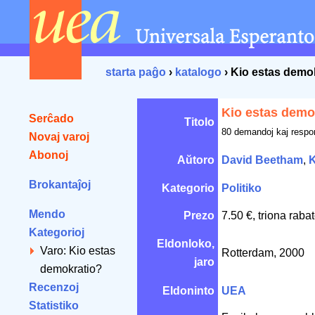
starta paĝo
›
katalogo
› Kio estas demo
Kio estas demo
Serĉado
Titolo
80 demandoj kaj respo
Novaj varoj
Abonoj
Aŭtoro
David Beetham
,
K
Brokantaĵoj
Kategorio
Politiko
Mendo
Prezo
7.50 €, triona raba
Kategorioj
Eldonloko,
Varo: Kio estas
Rotterdam, 2000
jaro
demokratio?
Recenzoj
Eldoninto
UEA
Statistiko