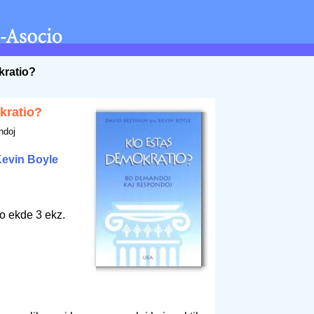
kratio?
kratio?
ndoj
evin Boyle
to ekde 3 ekz.