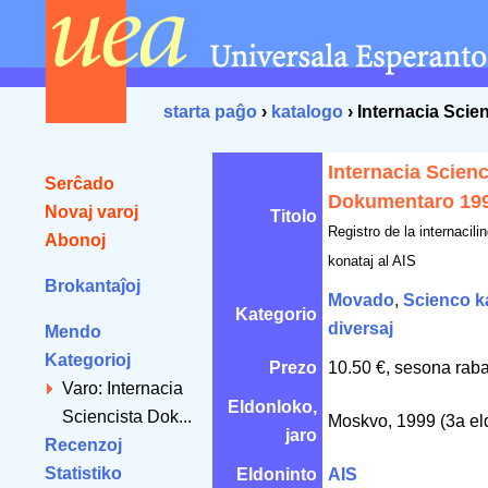
starta paĝo
›
katalogo
› Internacia Sci
Internacia Scienc
Serĉado
Dokumentaro 19
Novaj varoj
Titolo
Registro de la internacili
Abonoj
konataj al AIS
Brokantaĵoj
Movado
,
Scienco ka
Kategorio
diversaj
Mendo
Kategorioj
Prezo
10.50 €, sesona raba
Varo: Internacia
Eldonloko,
Sciencista Dok...
Moskvo, 1999 (3a el
jaro
Recenzoj
Statistiko
Eldoninto
AIS