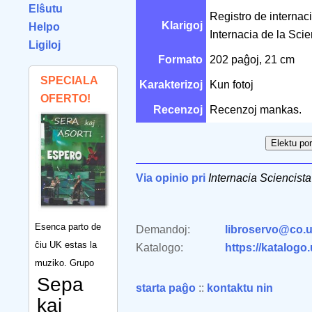
Elŝutu
Registro de internac
Klarigoj
Helpo
Internacia de la Scie
Ligiloj
Formato
202 paĝoj, 21 cm
SPECIALA
Karakterizoj
Kun fotoj
OFERTO!
Recenzoj
Recenzoj mankas.
Via opinio pri
Internacia Sciencis
Esenca parto de
Demandoj:
libroservo@co.u
ĉiu UK estas la
Katalogo:
https://katalogo
muziko. Grupo
Sepa
starta paĝo
::
kontaktu nin
kaj