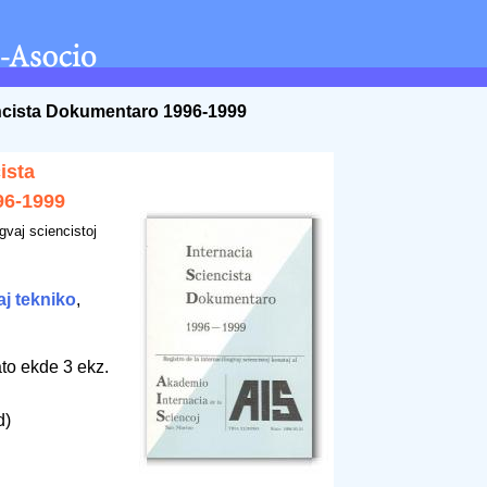
encista Dokumentaro 1996-1999
ista
96-1999
ngvaj sciencistoj
j tekniko
,
to ekde 3 ekz.
d)