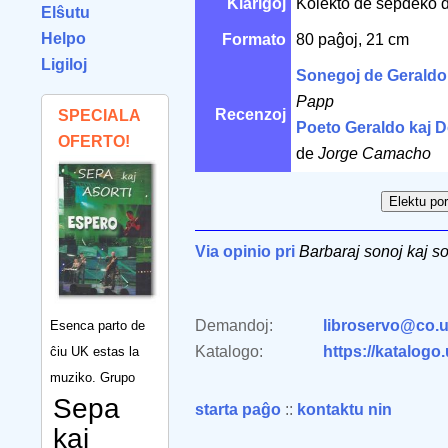
Klarigoj
Kolekto de sepdeko d
Elŝutu
Helpo
Formato
80 paĝoj, 21 cm
Ligiloj
Sonegoj de Geraldo
Papp
Recenzoj
SPECIALA
Poeto Geraldo kaj D
OFERTO!
de
Jorge Camacho
Via opinio pri
Barbaraj sonoj kaj s
Demandoj:
libroservo@co.u
Esenca parto de
Katalogo:
https://katalogo
ĉiu UK estas la
muziko. Grupo
Sepa
starta paĝo
::
kontaktu nin
kaj