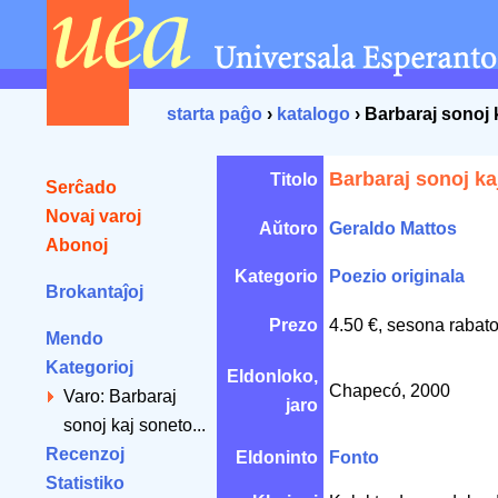
starta paĝo
›
katalogo
› Barbaraj sonoj 
Barbaraj sonoj ka
Titolo
Serĉado
Novaj varoj
Aŭtoro
Geraldo Mattos
Abonoj
Kategorio
Poezio originala
Brokantaĵoj
Prezo
4.50 €, sesona rabato
Mendo
Kategorioj
Eldonloko,
Chapecó, 2000
Varo: Barbaraj
jaro
sonoj kaj soneto...
Recenzoj
Eldoninto
Fonto
Statistiko