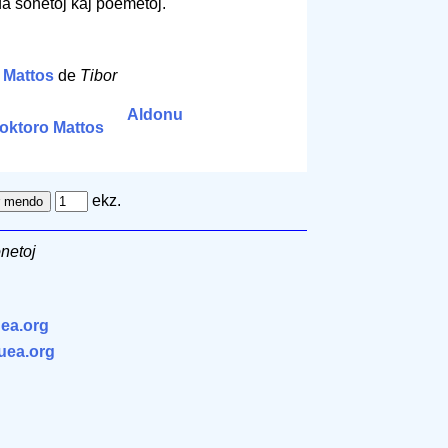
a sonetoj kaj poemetoj.
 Mattos
de
Tibor
Aldonu
oktoro Mattos
ekz.
onetoj
ea.org
.uea.org