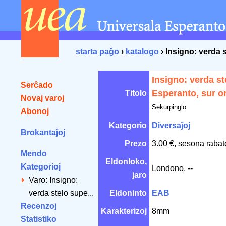
starta paĝo
›
katalogo
› Insigno: verda 
Insigno: verda st
Serĉado
Esperanto, sur o
Titolo
Novaj varoj
Sekurpinglo
Abonoj
Kategorio
Diversaĵoj
Brokantaĵoj
Prezo
3.00 €, sesona rabat
Mendo
Eldonloko,
Kategorioj
Londono, --
jaro
Varo: Insigno:
verda stelo supe...
Eldoninto
EAB
Recenzoj
Karakterizoj
8mm
Statistiko