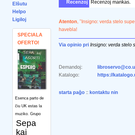
Recenzoj
Recenzoj mankas.
Elŝutu
Helpo
Ligiloj
Atenton
, "Insigno: verda stelo supe
havebla!
SPECIALA
OFERTO!
Via opinio pri
Insigno: verda stelo 
Demandoj:
libroservo@co.u
Katalogo:
https://katalogo
starta paĝo
::
kontaktu nin
Esenca parto de
ĉiu UK estas la
muziko. Grupo
Sepa
kaj