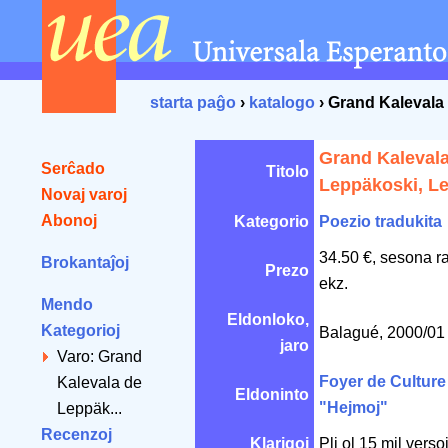
starta paĝo
›
katalogo
› Grand Kalevala
Grand Kaleval
Serĉado
Titolo
Leppäkoski, L
Novaj varoj
Abonoj
Kategorio
Poezio tradukita
34.50 €, sesona r
Brokantaĵoj
Prezo
ekz.
Mendo
Eldonloko,
Kategorioj
Balagué, 2000/0
jaro
Varo: Grand
Foyer de Culture 
Kalevala de
Eldoninto
"Hejmoj"
Leppäk...
Recenzoj
Klarigoj
Pli ol 15 mil verso