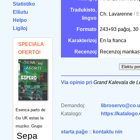
Statistiko
Tradukisto,
Elŝutu
Ch. Lavarenne
/ 
lingvo
Helpo
Ligiloj
Formato
243+93 paĝoj, 30
Karakterizoj
En la franca
SPECIALA
Recenzoj
Recenzoj mankas
OFERTO!
Via opinio pri
Grand Kalevala de L
Demandoj:
libroservo@co.u
Esenca parto de
Katalogo:
https://katalogo
ĉiu UK estas la
muziko. Grupo
starta paĝo
::
kontaktu nin
Sepa