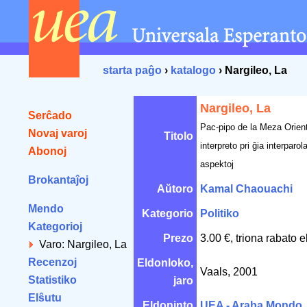
starta paĝo
›
katalogo
› Nargileo, La
Nargileo, La
Serĉado
Pac-pipo de la Meza Orient
Novaj varoj
Titolo
interpreto pri ĝia interparo
Abonoj
aspektoj
Brokantaĵoj
Aŭtoro
Kamal Chaouachi
Mendo
Kategorio
Politiko
Kategorioj
Prezo
3.00 €, triona rabato 
Varo: Nargileo, La
Recenzoj
Eldonloko,
Vaals, 2001
Statistiko
jaro
Elŝutu
Eldoninto
UEA - Araba Mondo