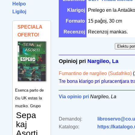
Helpo
Klarigoj
Prelego en la Antaŭk
Ligiloj
Formato
15 paĝoj, 30 cm
SPECIALA
Recenzoj
Recenzoj mankas.
OFERTO!
Opinioj pri
Nargileo, La
Fumantino de nargileo (Sudafriko)
(
Tre bona klarigo pri pluracentjara t
Esenca parto de
Via opinio pri
Nargileo, La
ĉiu UK estas la
muziko. Grupo
Sepa
Demandoj:
libroservo@co.u
kaj
Katalogo:
https://katalogo
Asorti