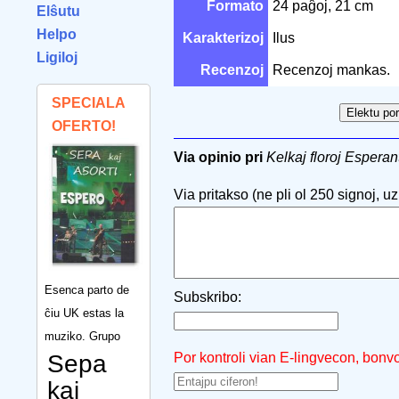
Formato
24 paĝoj, 21 cm
Elŝutu
Helpo
Karakterizoj
Ilus
Ligiloj
Recenzoj
Recenzoj mankas.
SPECIALA
OFERTO!
Via opinio pri
Kelkaj floroj Esperant
Via pritakso (ne pli ol 250 signoj, uzu
Esenca parto de
Subskribo:
ĉiu UK estas la
muziko. Grupo
Sepa
Por kontroli vian E-lingvecon, bonv
kaj