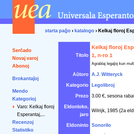
starta paĝo
›
katalogo
› Kelkaj floroj Esp
Kelkaj floroj Esp
Serĉado
1, n-ro 1
Titolo
Novaj varoj
Agrablaj legaĵoj kun multa
Abonoj
Aŭtoro
A.J. Witteryck
Brokantaĵoj
Kategorio
Legolibroj
Mendo
Prezo
3.00 €, sesona raba
Kategorioj
Varo: Kelkaj floroj
Eldonloko,
Wilrijk, 1985 (2a el
Esperantaj,...
jaro
Recenzoj
Eldoninto
Sonorilo
Statistiko