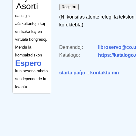
Asorti
dancigis
(Ni konsilas atente relegi la tekston
aŭskultantojn kaj
korektebla)
en fizika kaj en
virtuala kongresoj.
Demandoj:
libroservo@co.u
Mendu la
Katalogo:
https://katalogo
kompaktdiskon
Espero
kun sesona rabato
starta paĝo
::
kontaktu nin
sendepende de la
kvanto.