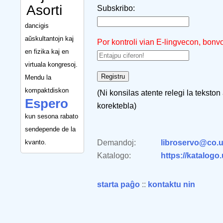
Asorti
Subskribo:
dancigis
aŭskultantojn kaj
Por kontroli vian E-lingvecon, bonv
en fizika kaj en
virtuala kongresoj.
Mendu la
kompaktdiskon
(Ni konsilas atente relegi la tekston
Espero
korektebla)
kun sesona rabato
sendepende de la
kvanto.
Demandoj:
libroservo@co.u
Katalogo:
https://katalogo
starta paĝo
::
kontaktu nin