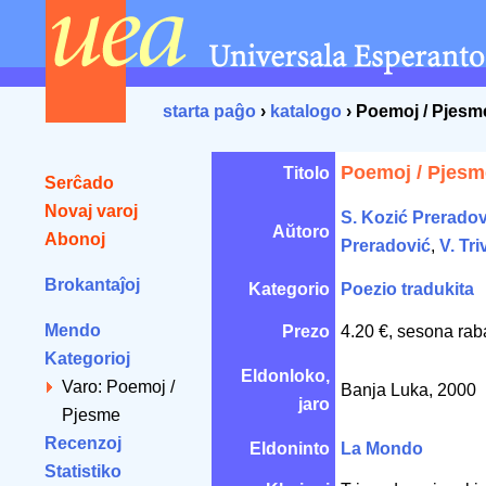
starta paĝo
›
katalogo
› Poemoj / Pjesm
Poemoj / Pjesm
Titolo
Serĉado
Novaj varoj
S. Kozić Preradov
Aŭtoro
Abonoj
Preradović
,
V. Tr
Brokantaĵoj
Kategorio
Poezio tradukita
Mendo
Prezo
4.20 €, sesona rab
Kategorioj
Eldonloko,
Varo: Poemoj /
Banja Luka, 2000
jaro
Pjesme
Recenzoj
Eldoninto
La Mondo
Statistiko