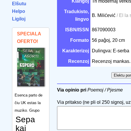
Klarigoj
Tri modernaj verkis
Elŝutu
Helpo
Tradukisto,
B. Milićević
/ El la
Ligiloj
lingvo
ISBN/ISSN
867090003
SPECIALA
Formato
56 paĝoj, 20 cm
OFERTO!
Karakterizoj
Dulingva: E-serba
Recenzoj
Recenzoj mankas.
Via opinio pri
Poemoj / Pjesme
Esenca parto de
Via pritakso (ne pli ol 250 signoj, uzu
ĉiu UK estas la
muziko. Grupo
Sepa
kaj