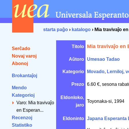
starta paĝo
›
katalogo
› Mia travivaĵo e
Mia travivaĵo en
Titolo
Serĉado
Novaj varoj
Aŭtoro
Umesao Tadao
Abonoj
Kategorio
Movado
,
Lerniloj, v
Brokantaĵoj
Prezo
6.60 €, sesona rabat
Mendo
Kategorioj
Eldonloko,
Toyonaka-si, 1994
Varo: Mia travivaĵo
jaro
en Esperan...
Recenzoj
Eldoninto
Japana Esperanta 
Statistiko