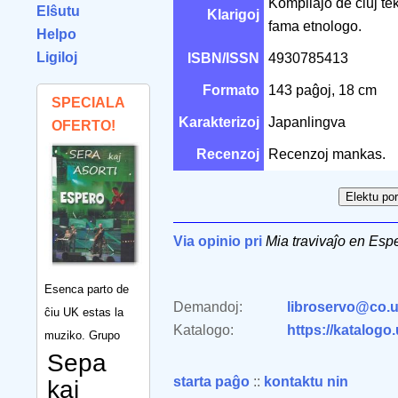
Kompilaĵo de ĉiuj tek
Elŝutu
Klarigoj
fama etnologo.
Helpo
Ligiloj
ISBN/ISSN
4930785413
Formato
143 paĝoj, 18 cm
SPECIALA
Karakterizoj
Japanlingva
OFERTO!
Recenzoj
Recenzoj mankas.
Via opinio pri
Mia travivaĵo en Esp
Esenca parto de
Demandoj:
libroservo@co.u
ĉiu UK estas la
Katalogo:
https://katalogo
muziko. Grupo
Sepa
starta paĝo
::
kontaktu nin
kaj