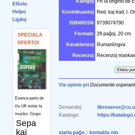
Klarigoj
Pri la origino de E
Elŝutu
Helpo
Kontribuantoj
Red. kaj trad. I. 
Ligiloj
ISBN/ISSN
9739074790
Formato
28 paĝoj, 20 cm
SPECIALA
OFERTO!
Karakterizoj
Rumanlingva
Recenzoj
Recenzoj mankas
Via opinio pri
Documente esperant
Esenca parto de
ĉiu UK estas la
Demandoj:
libroservo@co.u
muziko. Grupo
Katalogo:
https://katalogo
Sepa
kaj
starta paĝo
::
kontaktu nin