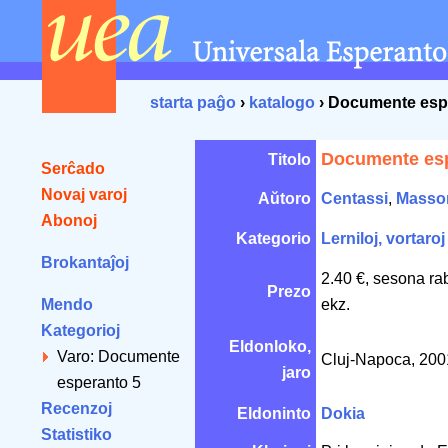
starta paĝo
›
katalogo
› Documente esp
Documente esp
Titolo
Serĉado
Novaj varoj
Aŭtoro
Centassi
,
Masso
Abonoj
Kategorio
Lerniloj, vortaroj
Brokantaĵoj
2.40 €, sesona ra
Prezo
Mendo
ekz.
Kategorioj
Eldonloko,
Varo: Documente
Cluj-Napoca, 20
jaro
esperanto 5
Recenzoj
Eldoninto
Dokia
Statistiko