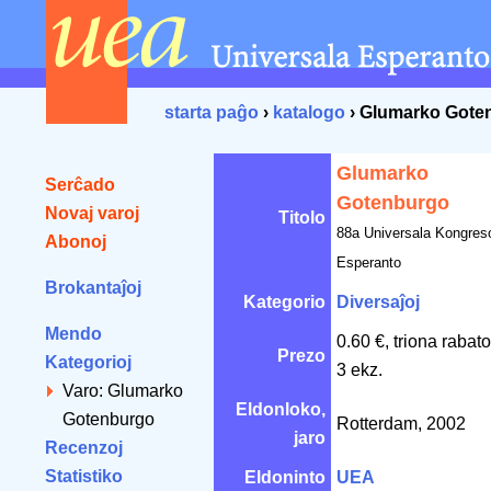
starta paĝo
›
katalogo
› Glumarko Gote
Glumarko
Serĉado
Gotenburgo
Novaj varoj
Titolo
88a Universala Kongres
Abonoj
Esperanto
Brokantaĵoj
Kategorio
Diversaĵoj
Mendo
0.60 €, triona rabat
Prezo
Kategorioj
3 ekz.
Varo: Glumarko
Eldonloko,
Gotenburgo
Rotterdam, 2002
jaro
Recenzoj
Statistiko
Eldoninto
UEA