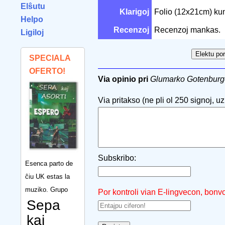
Elŝutu
Klarigoj
Folio (12x21cm) ku
Helpo
Recenzoj
Recenzoj mankas.
Ligiloj
SPECIALA
OFERTO!
Via opinio pri
Glumarko Gotenburg
Via pritakso (ne pli ol 250 signoj, uzu
Subskribo:
Esenca parto de
ĉiu UK estas la
muziko. Grupo
Por kontroli vian E-lingvecon, bonv
Sepa
kaj