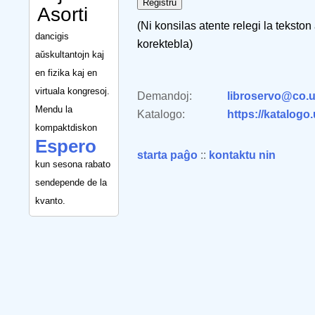
Asorti
(Ni konsilas atente relegi la tekston
dancigis
korektebla)
aŭskultantojn kaj
en fizika kaj en
virtuala kongresoj.
Demandoj:
libroservo@co.u
Mendu la
Katalogo:
https://katalogo
kompaktdiskon
Espero
starta paĝo
::
kontaktu nin
kun sesona rabato
sendepende de la
kvanto.