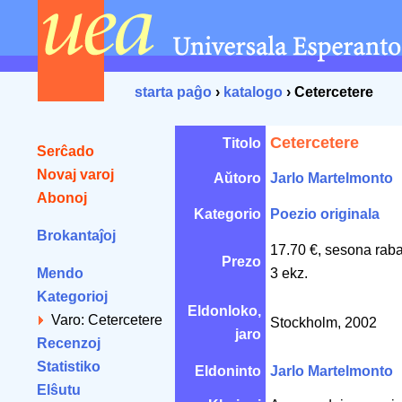
starta paĝo
›
katalogo
› Cetercetere
Cetercetere
Titolo
Serĉado
Novaj varoj
Aŭtoro
Jarlo Martelmonto
Abonoj
Kategorio
Poezio originala
Brokantaĵoj
17.70 €, sesona rab
Prezo
Mendo
3 ekz.
Kategorioj
Eldonloko,
Varo: Cetercetere
Stockholm, 2002
jaro
Recenzoj
Statistiko
Eldoninto
Jarlo Martelmonto
Elŝutu