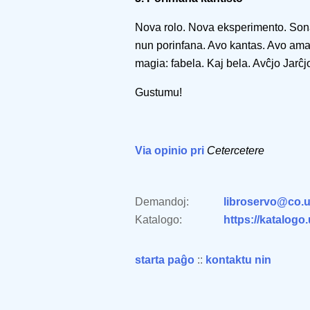
Nova rolo. Nova eksperimento. Son
nun porinfana. Avo kantas. Avo ama
magia: fabela. Kaj bela. Avĉjo Jarĉj
Gustumu!
Via opinio pri
Cetercetere
Demandoj:
libroservo@co.u
Katalogo:
https://katalogo
starta paĝo
::
kontaktu nin