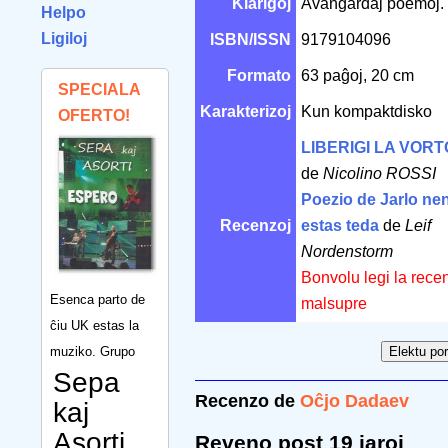
Klarigoj
Avangardaj poemoj.
Helpo
Ligiloj
ISBN/ISSN
9179104096
Formato
63 paĝoj, 20 cm
SPECIALA
Karakterizoj
Kun kompaktdisko
OFERTO!
LIBERIGI LA VORTO
de
Nicolino ROSSI
Poezio de Jarlo ne
Recenzoj
estas teda
de
Leif
Nordenstorm
Bonvolu legi la rece
Esenca parto de
malsupre
ĉiu UK estas la
muziko. Grupo
Sepa
Recenzo de
Oĉjo Dadaev
kaj
Asorti
Reveno post 19 jaroj