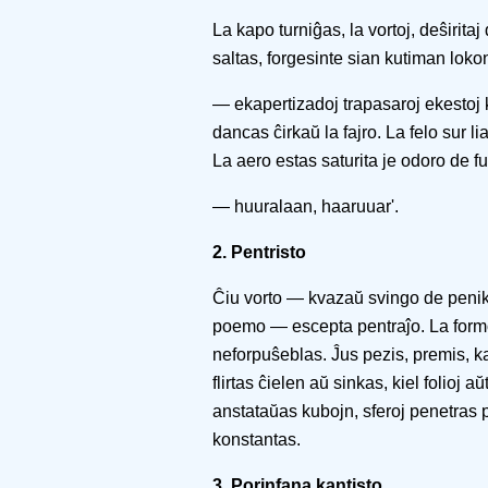
La kapo turniĝas, la vortoj, deŝiritaj d
saltas, forgesinte sian kutiman loko
— ekapertizadoj trapasaroj ekestoj
dancas ĉirkaŭ la fajro. La felo sur li
La aero estas saturita je odoro de f
— huuralaan, haaruuar'.
2. Pentristo
Ĉiu vorto — kvazaŭ svingo de penik
poemo — escepta pentraĵo. La formoj 
neforpuŝeblas. Ĵus pezis, premis, k
flirtas ĉielen aŭ sinkas, kiel folioj 
anstataŭas kubojn, sferoj penetras 
konstantas.
3. Porinfana kantisto