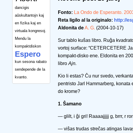
dancigis
Fonto:
La Ondo de Esperanto. 200
aŭskultantojn kaj
Reta ligilo al la originalo:
http://e
en fizika kaj en
Aldonita de
A. G.
(2004-10-17)
virtuala kongresoj.
Mendu la
Sur tablo kuŝas libro. Ruĝa kvadrato
kompaktdiskon
vortoj surface: “CETERCETERE Jarl
Espero
kompakt-disko ene. Eldonita en 200
kun sesona rabato
libro
Ajn.
sendepende de la
Kio li estas? Ĉu nur svedo, verkant
kvanto.
pentristo Jarl Hammarberg, konata 
do krome?
1. Ŝamano
— glilt, i ĝi gri! Raaaajjjjj g, brrr, r
— viŝas trudas streĉas atingas lavas