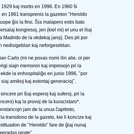
 1929 kaj mortis en 1996. En 1960 ŝi
aj en 1961 transprenis la gazeton "Heroldo
uope ĝis la fino. Ŝia malapero estis bato
versalaj kongresoj, jen (kiel mi) el unu el iliaj
a Madrido de la okdekaj jaroj). Des pli por
on nedisigeblan kaj neforgeseblan.
ian Carlo (mi ne povas nomi ilin alie, ol per
rigi siajn memoron kaj impresojn pri la
 ekde la enhospitaliĝo en junio 1996, "por
iaj amikoj kaj estontaj generacioj".
incere pri ŝiaj esperoj kaj suferoj, pri la
cero) kaj la provoj de la kuracistaro*.
onstancojn jam de la unua ĉapitreto,
a transdono de la gazeto, kie li koncize kaj
ituadon de "Heroldo" fare de ĝiaj nunaj
peradas pirate".