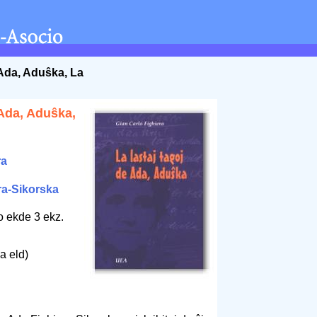
 Ada, Aduŝka, La
 Ada, Aduŝka,
ra
ra-Sikorska
to ekde 3 ekz.
a eld)