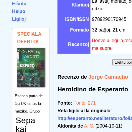
La lastaj monatoj d
Elŝutu
Klarigoj
edzo.
Helpo
Ligiloj
ISBN/ISSN
9789290170945
Formato
32 paĝoj, 21 cm
SPECIALA
Bonvolu legi la rec
OFERTO!
Recenzoj
malsupre
Recenzo de
Jorge Camacho
Heroldino de Esperanto
Esenca parto de
Fonto:
Fonto, 271
ĉiu UK estas la
Reta ligilo al la originalo:
muziko. Grupo
Sepa
http://esperanto.net/literaturo/fo/
Aldonita de
A. G.
(2004-10-11)
kaj