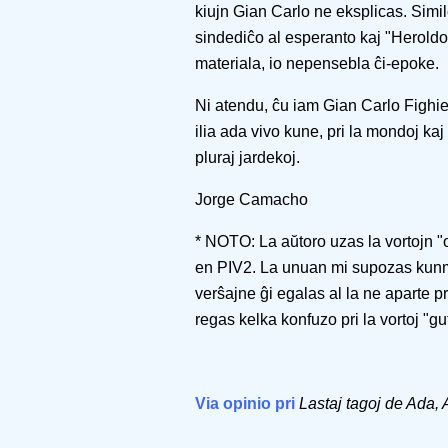
kiujn Gian Carlo ne eksplicas. Simil
sindediĉo al esperanto kaj "Herold
materiala, io nepensebla ĉi-epoke.
Ni atendu, ĉu iam Gian Carlo Fighiera
ilia ada vivo kune, pri la mondoj kaj 
pluraj jardekoj.
Jorge Camacho
* NOTO: La aŭtoro uzas la vortojn "o
en PIV2. La unuan mi supozas kunmeta
verŝajne ĝi egalas al la ne aparte 
regas kelka konfuzo pri la vortoj "gut
Via opinio pri
Lastaj tagoj de Ada,