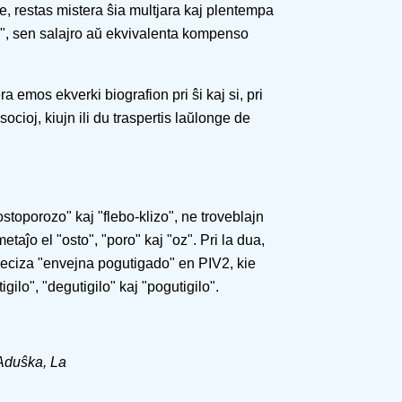
e, restas mistera ŝia multjara kaj plentempa
o", sen salajro aŭ ekvivalenta kompenso
 emos ekverki biografion pri ŝi kaj si, pri
socioj, kiujn ili du traspertis laŭlonge de
stoporozo" kaj "flebo-klizo", ne troveblajn
ĵo el "osto", "poro" kaj "oz". Pri la dua,
preciza "envejna pogutigado" en PIV2, kie
igilo", "degutigilo" kaj "pogutigilo".
 Aduŝka, La