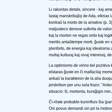
Li rakontas detale, sincere - kaj am
lastaj manskribaĵoj de Ada, elkrias 
kontraŭ la morto de la amatino (p. 3)
maljusteco denove suferita de valo
kaj la morton ne regas ordo kaj logi
meritis antaŭtempe morti, ĝuste en s
plenforto, de energia kaj idealisma 
multaj kulturaj kaj vivaj interesoj, d
La optimismo de virino tiel pozitiva
elstaras ĝuste en ĉi malfacilaj mome
ankaŭ la karakteron de la alia duop
priskribon per unu sola frazo: "Ank
situacio: ŝi, mortonta, kuraĝigis min,
Ĉi-rilate probable kuninfluis ŝia (pa
Oni povus demandi sin pri la motivoj 