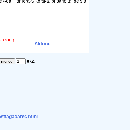
e Ada Fighiera-Sikorska, priskribitaj de ŝia
enzon pli
Aldonu
ekz.
lasttagadarec.html