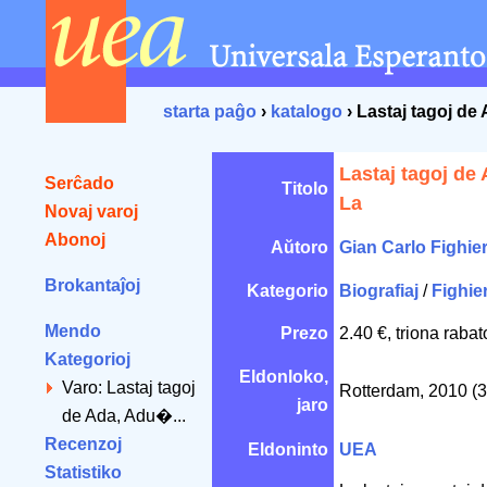
starta paĝo
›
katalogo
› Lastaj tagoj de
Lastaj tagoj de
Serĉado
Titolo
La
Novaj varoj
Abonoj
Aŭtoro
Gian Carlo Fighie
Brokantaĵoj
Kategorio
Biografiaj
/
Fighie
Mendo
Prezo
2.40 €, triona raba
Kategorioj
Eldonloko,
Varo: Lastaj tagoj
Rotterdam, 2010 (3
jaro
de Ada, Adu�...
Recenzoj
Eldoninto
UEA
Statistiko