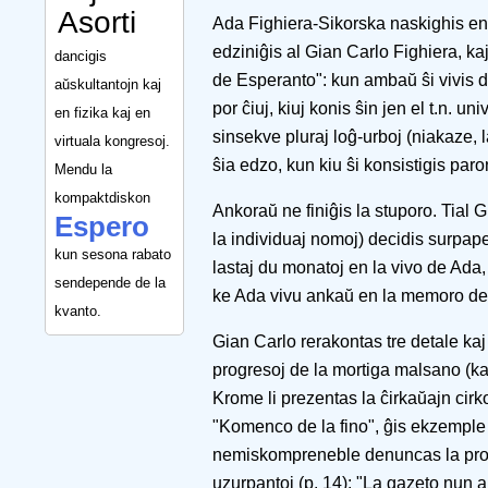
Asorti
Ada Fighiera-Sikorska naskighis en
edziniĝis al Gian Carlo Fighiera, k
dancigis
de Esperanto": kun ambaŭ ŝi vivis d
aŭskultantojn kaj
por ĉiuj, kiuj konis ŝin jen el t.n. uni
en fizika kaj en
sinsekve pluraj loĝ-urboj (niakaze, l
virtuala kongresoj.
ŝia edzo, kun kiu ŝi konsistigis par
Mendu la
kompaktdiskon
Ankoraŭ ne finiĝis la stuporo. Tial G
Espero
la individuaj nomoj) decidis surpape
kun sesona rabato
lastaj du monatoj en la vivo de Ada,
sendepende de la
ke Ada vivu ankaŭ en la memoro de s
kvanto.
Gian Carlo rerakontas tre detale kaj s
progresoj de la mortiga malsano (kan
Krome li prezentas la ĉirkaŭajn cirk
"Komenco de la fino", ĝis ekzemple l
nemiskompreneble denuncas la prost
uzurpantoj (p. 14): "La gazeto nun a