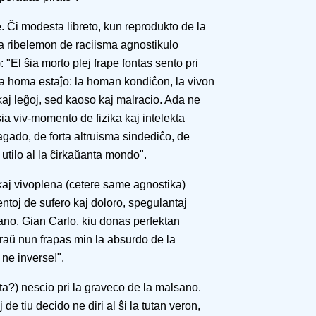
e. Ĉi modesta libreto, kun reprodukto de la
la ribelemon de raciisma agnostikulo
: "El ŝia morto plej frape fontas sento pri
ra homa estaĵo: la homan kondiĉon, la vivon
kaj leĝoj, sed kaoso kaj malracio. Ada ne
ia viv-momento de fizika kaj intelekta
agado, de forta altruisma sindediĉo, de
e utilo al la ĉirkaŭanta mondo".
 kaj vivoplena (cetere same agnostika)
ntoj de sufero kaj doloro, spegulantaj
ano, Gian Carlo, kiu donas perfektan
oraŭ nun frapas min la absurdo de la
 ne inverse!".
rta?) nescio pri la graveco de la malsano.
de tiu decido ne diri al ŝi la tutan veron,