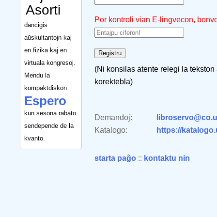
Asorti
Por kontroli vian E-lingvecon, bonv
dancigis
aŭskultantojn kaj
en fizika kaj en
virtuala kongresoj.
(Ni konsilas atente relegi la tekston
Mendu la
korektebla)
kompaktdiskon
Espero
kun sesona rabato
Demandoj:
libroservo@co.u
sendepende de la
Katalogo:
https://katalogo
kvanto.
starta paĝo
::
kontaktu nin