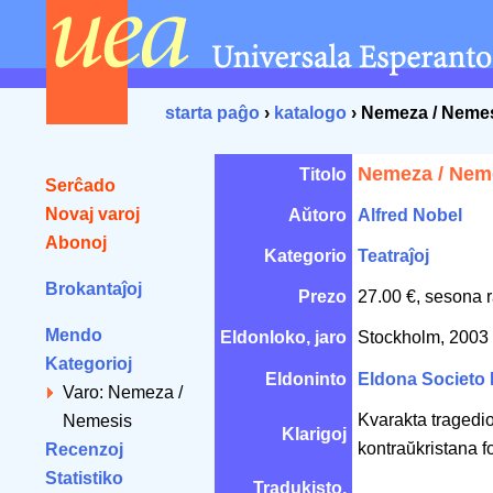
starta paĝo
›
katalogo
› Nemeza / Neme
Nemeza / Nem
Titolo
Serĉado
Novaj varoj
Aŭtoro
Alfred Nobel
Abonoj
Kategorio
Teatraĵoj
Brokantaĵoj
Prezo
27.00 €, sesona 
Mendo
Eldonloko, jaro
Stockholm, 2003
Kategorioj
Eldoninto
Eldona Societo
Varo: Nemeza /
Kvarakta tragedio
Nemesis
Klarigoj
kontraŭkristana f
Recenzoj
Statistiko
Tradukisto,