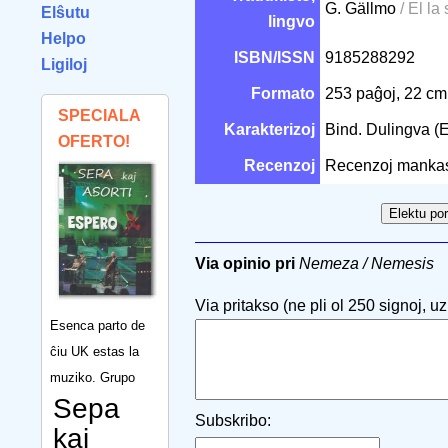
G. Gällmo
/ El la
Elŝutu
lingvo
Helpo
ISBN/ISSN
9185288292
Ligiloj
Formato
253 paĝoj, 22 c
SPECIALA
Karakterizoj
Bind. Dulingva (
OFERTO!
Recenzoj
Recenzoj manka
Via opinio pri
Nemeza / Nemesis
Via pritakso (ne pli ol 250 signoj, uzu
Esenca parto de
ĉiu UK estas la
muziko. Grupo
Sepa
Subskribo:
kaj