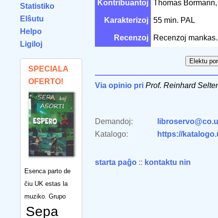
Kontribuantoj
Thomas Bormann, 
Statistiko
Elŝutu
Karakterizoj
55 min. PAL
Helpo
Recenzoj
Recenzoj mankas.
Ligiloj
SPECIALA
OFERTO!
Via opinio pri
Prof. Reinhard Selte
Demandoj:
libroservo@co.u
Katalogo:
https://katalogo
starta paĝo
::
kontaktu nin
Esenca parto de
ĉiu UK estas la
muziko. Grupo
Sepa