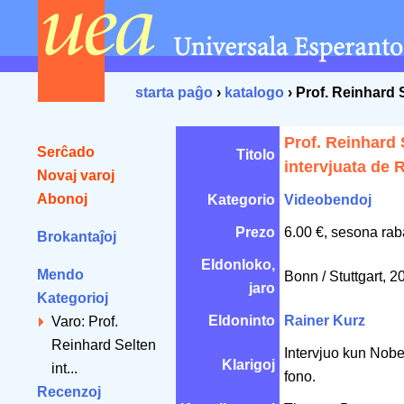
starta paĝo
›
katalogo
› Prof. Reinhard 
Prof. Reinhard 
Serĉado
Titolo
intervjuata de 
Novaj varoj
Abonoj
Kategorio
Videobendoj
Prezo
6.00 €, sesona rab
Brokantaĵoj
Eldonloko,
Mendo
Bonn / Stuttgart, 
jaro
Kategorioj
Eldoninto
Rainer Kurz
Varo: Prof.
Reinhard Selten
Intervjuo kun Nob
Klarigoj
int...
fono.
Recenzoj