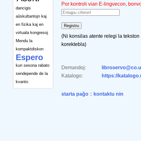
Por kontroli vian E-lingvecon, bonv
dancigis
aŭskultantojn kaj
en fizika kaj en
virtuala kongresoj.
(Ni konsilas atente relegi la tekston
Mendu la
korektebla)
kompaktdiskon
Espero
kun sesona rabato
Demandoj:
libroservo@co.u
sendepende de la
Katalogo:
https://katalogo
kvanto.
starta paĝo
::
kontaktu nin