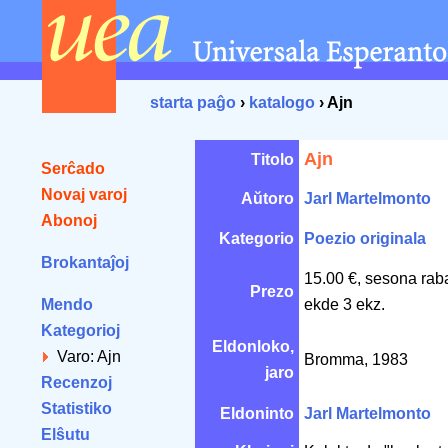
starta paĝo
›
katalogo
› Ajn
Ajn
Titolo
Serĉado
Novaj varoj
Aŭtoro
Jarl Martelmonto
Abonoj
Kategorio
Poezio originala
Brokantaĵoj
15.00 €, sesona rab
Prezo
Mendo
ekde 3 ekz.
Kategorioj
Eldonloko,
Varo: Ajn
Bromma, 1983
jaro
Recenzoj
Statistiko
Eldoninto
Jarl Martelmonto
Elŝutu