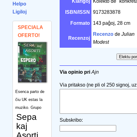
Klarigoj
Kolekto de "konkret
Helpo
Ligiloj
ISBN/ISSN
9173283878
Formato
143 paĝoj, 28 cm
SPECIALA
Recenzo
de
Julian
OFERTO!
Recenzoj
Modest
Via opinio pri
Ajn
Via pritakso (ne pli ol 250 signoj, uzu
Esenca parto de
ĉiu UK estas la
muziko. Grupo
Sepa
Subskribo:
kaj
Asorti