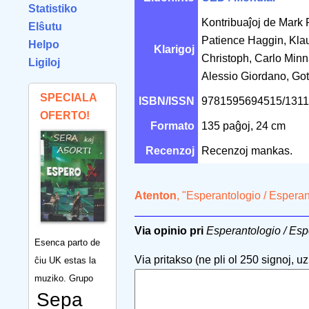
Statistiko
Kontribuaĵoj de Mark F
Elŝutu
Patience Haggin, Klau
Helpo
Klarigoj
Christoph, Carlo Minna
Ligiloj
Alessio Giordano, Goto
SPECIALA
ISBN/ISSN
9781595694515/131
OFERTO!
Formato
135 paĝoj, 24 cm
Recenzoj
Recenzoj mankas.
Atenton
, "Esperantologio / Espera
Via opinio pri
Esperantologio / Esp
Esenca parto de
Via pritakso (ne pli ol 250 signoj, uzu
ĉiu UK estas la
muziko. Grupo
Sepa