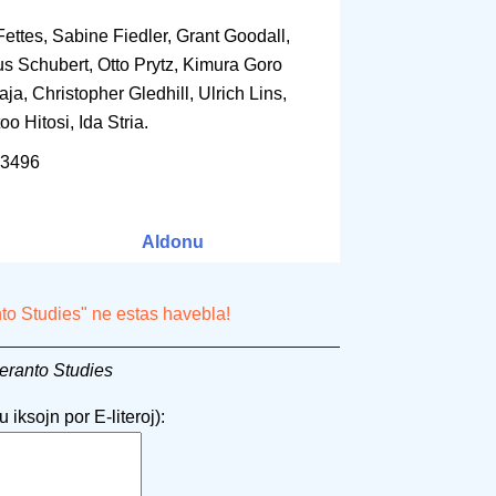
ettes, Sabine Fiedler, Grant Goodall,
s Schubert, Otto Prytz, Kimura Goro
ja, Christopher Gledhill, Ulrich Lins,
o Hitosi, Ida Stria.
13496
Aldonu
nto Studies" ne estas havebla!
eranto Studies
 iksojn por E-literoj):