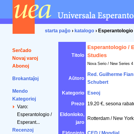
starta paĝo
›
katalogo
› Esperantologio
Esperantologio / 
Serĉado
Studies
Titolo
Novaj varoj
Nova Serio / New Series 4 
Abonoj
Red. Guilherme Fian
Aŭtoro
Brokantaĵoj
Schubert
Mendo
Kategorio
Eseoj
Kategorioj
Prezo
19.20 €, sesona rabat
Varo:
Esperantologio /
Eldonloko,
Rotterdam / New Yor
Esperant...
jaro
Recenzoj
Eldoninto
CED / Mondial