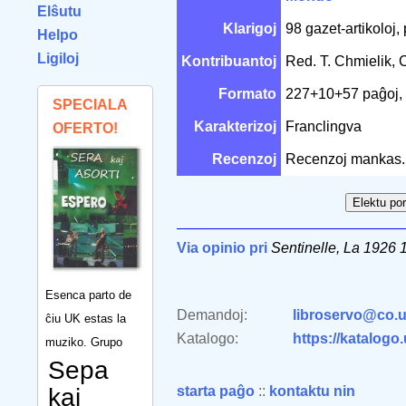
Elŝutu
Klarigoj
98 gazet-artikoloj, 
Helpo
Ligiloj
Kontribuantoj
Red. T. Chmielik,
Formato
227+10+57 paĝoj,
SPECIALA
Karakterizoj
Franclingva
OFERTO!
Recenzoj
Recenzoj mankas.
Via opinio pri
Sentinelle, La 1926 
Esenca parto de
Demandoj:
libroservo@co.u
ĉiu UK estas la
Katalogo:
https://katalogo
muziko. Grupo
Sepa
kaj
starta paĝo
::
kontaktu nin