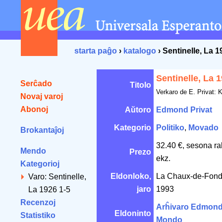
starta paĝo
›
katalogo
› Sentinelle, La 1
Sentinelle, La 
Serĉado
Titolo
Verkaro de E. Privat: K
Novaj varoj
Abonoj
Aŭtoro
Edmond Privat
Kategorio
Politiko
,
Movado
Brokantaĵoj
32.40 €, sesona ra
Mendo
Prezo
ekz.
Kategorioj
Eldonloko,
La Chaux-de-Fond
Varo: Sentinelle,
jaro
1993
La 1926 1-5
Recenzoj
Arĥivaro Edmond 
Eldoninto
Statistiko
Mondo