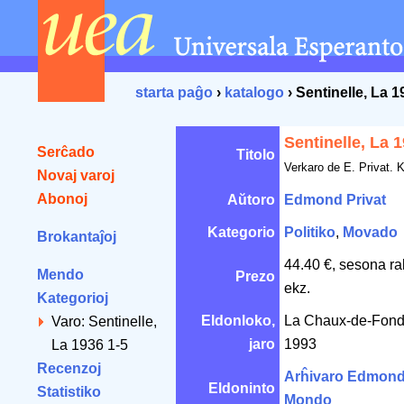
starta paĝo
›
katalogo
› Sentinelle, La 1
Sentinelle, La 
Serĉado
Titolo
Verkaro de E. Privat. K
Novaj varoj
Abonoj
Aŭtoro
Edmond Privat
Kategorio
Politiko
,
Movado
Brokantaĵoj
44.40 €, sesona ra
Mendo
Prezo
ekz.
Kategorioj
Eldonloko,
La Chaux-de-Fond
Varo: Sentinelle,
jaro
1993
La 1936 1-5
Recenzoj
Arĥivaro Edmond 
Eldoninto
Statistiko
Mondo