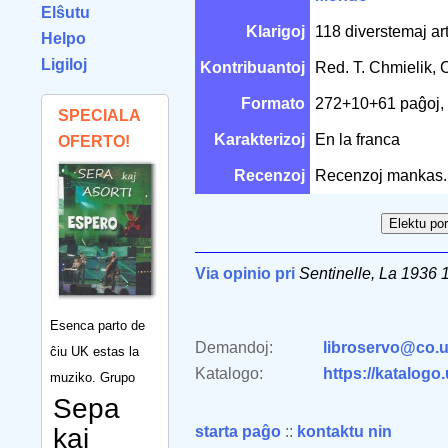
Elŝutu
Klarigoj
118 diverstemaj art
Helpo
Ligiloj
Kontribuantoj
Red. T. Chmielik,
Formato
272+10+61 paĝoj,
SPECIALA
Karakterizoj
En la franca
OFERTO!
Recenzoj
Recenzoj mankas.
Via opinio pri
Sentinelle, La 1936 
Esenca parto de
Demandoj:
libroservo@co.u
ĉiu UK estas la
Katalogo:
https://katalogo
muziko. Grupo
Sepa
kaj
starta paĝo
::
kontaktu nin