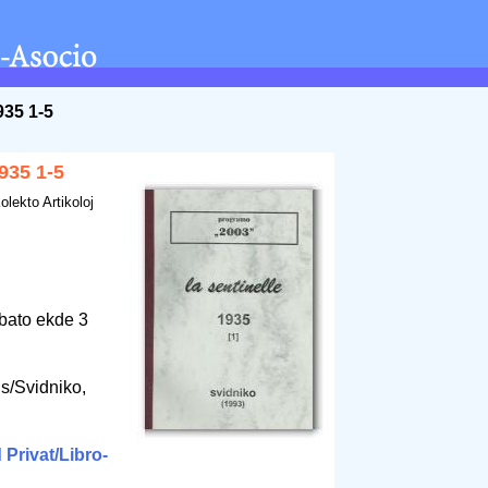
935 1-5
1935 1-5
olekto Artikoloj
bato ekde 3
s/Svidniko,
Privat/Libro-