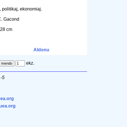
, politikaj, ekonomiaj.
 C. Gacond
 28 cm
Aldonu
ekz.
1-5
ea.org
.uea.org