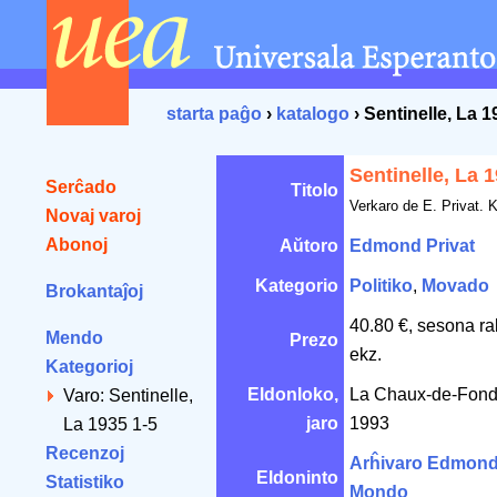
starta paĝo
›
katalogo
› Sentinelle, La 1
Sentinelle, La 
Serĉado
Titolo
Verkaro de E. Privat. K
Novaj varoj
Abonoj
Aŭtoro
Edmond Privat
Kategorio
Politiko
,
Movado
Brokantaĵoj
40.80 €, sesona ra
Mendo
Prezo
ekz.
Kategorioj
Eldonloko,
La Chaux-de-Fond
Varo: Sentinelle,
jaro
1993
La 1935 1-5
Recenzoj
Arĥivaro Edmond 
Eldoninto
Statistiko
Mondo