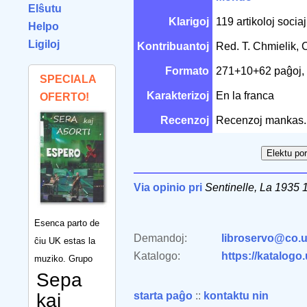
Elŝutu
Klarigoj
119 artikoloj sociaj
Helpo
Ligiloj
Kontribuantoj
Red. T. Chmielik,
Formato
271+10+62 paĝoj,
SPECIALA
Karakterizoj
En la franca
OFERTO!
Recenzoj
Recenzoj mankas.
Via opinio pri
Sentinelle, La 1935 
Esenca parto de
Demandoj:
libroservo@co.u
ĉiu UK estas la
Katalogo:
https://katalogo
muziko. Grupo
Sepa
kaj
starta paĝo
::
kontaktu nin