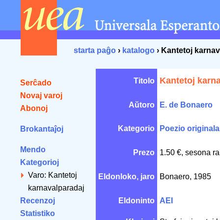
starta paĝo
›
katalogo
› Kantetoj karnav
Kantetoj karn
Titolo
Serĉado
Novaj varoj
Aŭtoro
E. de Bonaero
Abonoj
Kategorio
Poezio originala
Brokantaĵoj
Mendo
Prezo
1.50 €, sesona ra
Kategorioj
Varo: Kantetoj
Eldonloko, jaro
Bonaero, 1985
karnavalparadaj
Recenzoj
Eldoninto
AEI
Statistiko