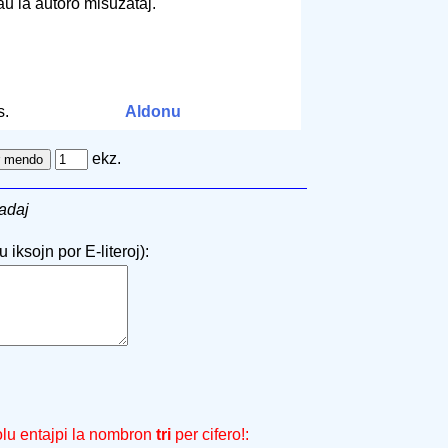
 laŭ la aŭtoro misuzataj.
s.
Aldonu
ekz.
adaj
 iksojn por E-literoj):
olu entajpi la nombron
tri
per cifero!: