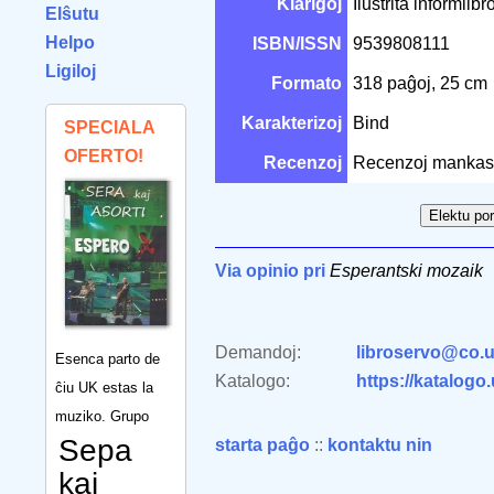
Klarigoj
Ilustrita informlib
Elŝutu
Helpo
ISBN/ISSN
9539808111
Ligiloj
Formato
318 paĝoj, 25 cm
Karakterizoj
Bind
SPECIALA
OFERTO!
Recenzoj
Recenzoj mankas
Via opinio pri
Esperantski mozaik
Demandoj:
libroservo@co.u
Esenca parto de
Katalogo:
https://katalogo
ĉiu UK estas la
muziko. Grupo
Sepa
starta paĝo
::
kontaktu nin
kaj