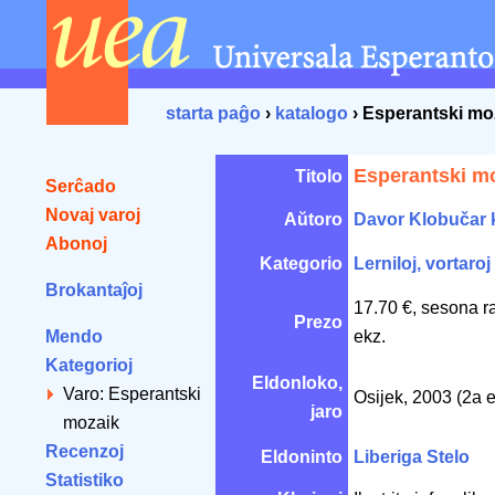
starta paĝo
›
katalogo
› Esperantski mo
Esperantski m
Titolo
Serĉado
Novaj varoj
Aŭtoro
Davor Klobučar 
Abonoj
Kategorio
Lerniloj, vortaroj
Brokantaĵoj
17.70 €, sesona r
Prezo
Mendo
ekz.
Kategorioj
Eldonloko,
Varo: Esperantski
Osijek, 2003 (2a 
jaro
mozaik
Recenzoj
Eldoninto
Liberiga Stelo
Statistiko