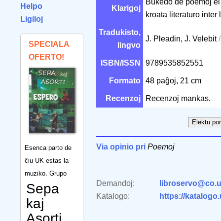
Bukedo de poemoj el l
Helpo
Klarigoj
kroata literaturo inter
Ligiloj
Tradukisto,
J. Pleadin, J. Velebit
SPECIALA
lingvo
OFERTO!
ISBN/ISSN
9789535852551
Formato
48 paĝoj, 21 cm
Recenzoj
Recenzoj mankas.
Via opinio pri
Poemoj
Esenca parto de
ĉiu UK estas la
muziko. Grupo
Demandoj:
libroservo@co.u
Sepa
Katalogo:
https://katalogo
kaj
Asorti