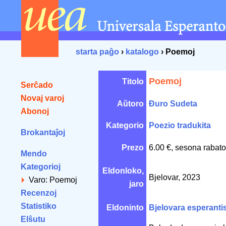
starta paĝo
›
katalogo
› Poemoj
Poemoj
Titolo
Serĉado
Novaj varoj
Aŭtoro
Đuro Sudeta
Abonoj
Kategorio
Poezio tradukita
Brokantaĵoj
Prezo
6.00 €, sesona rabato
Mendo
Kategorioj
Eldonloko,
Bjelovar, 2023
Varo: Poemoj
jaro
Recenzoj
Statistiko
Eldoninto
Bjelovara esperanti
Elŝutu