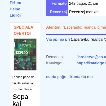
Elŝutu
Formato
242 paĝoj, 21 cm
Helpo
Recenzoj
Recenzoj mankas.
Ligiloj
SPECIALA
Atenton
, "Esperanto: Teanga Idirná
OFERTO!
Via opinio pri
Esperanto: Teanga Id
Demandoj:
libroservo@co.u
Katalogo:
https://katalogo
starta paĝo
::
kontaktu nin
Esenca parto de
ĉiu UK estas la
muziko. Grupo
Sepa
kaj