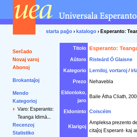
starta paĝo
›
katalogo
› Esperanto: Tean
Esperanto: Teanga
Titolo
Serĉado
Novaj varoj
Aŭtoro
Risteárd Ó Glaisne
Abonoj
Kategorio
Lerniloj, vortaroj
/
ir
Brokantaĵoj
Prezo
Nehavebla
Eldonloko,
Mendo
Baile Átha Cliath, 20
jaro
Kategorioj
Varo: Esperanto:
Eldoninto
Coiscéim
Teanga Idirná...
Ampleksa prezento de 
Recenzoj
Klarigoj
citaĵoj Esperant- kaj a
Statistiko