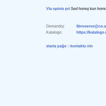
Via opinio pri
Sed homoj kun homo
Demandoj:
libroservo@co.u
Katalogo:
https://katalogo
starta paĝo
::
kontaktu nin