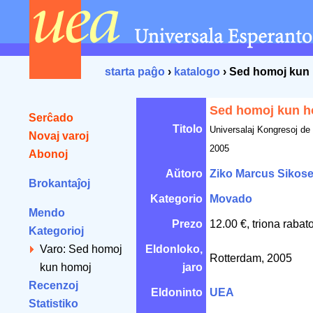
starta paĝo
›
katalogo
› Sed homoj kun
Sed homoj kun 
Serĉado
Titolo
Universalaj Kongresoj de
Novaj varoj
2005
Abonoj
Aŭtoro
Ziko Marcus Sikos
Brokantaĵoj
Kategorio
Movado
Mendo
Prezo
12.00 €, triona rabat
Kategorioj
Varo: Sed homoj
Eldonloko,
Rotterdam, 2005
kun homoj
jaro
Recenzoj
Eldoninto
UEA
Statistiko