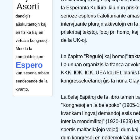
Asorti
la Esperanta Kulturo, kiu nun prisk
serioze esploris trafoliumante amas
dancigis
intervjuante plurajn aktivulojn en l
aŭskultantojn kaj
priskribaj tekstoj, fotoj pri homoj kaj
en fizika kaj en
de la UK-oj.
virtuala kongresoj.
Mendu la
La ĉapitro ”Reguloj kaj homoj” trakt
kompaktdiskon
Espero
La unuan organizis la franca advoka
KKK, IOK, ICK, UEA kaj IEL planis 
kun sesona rabato
kongressekretarioj ĝis la nuna Cla
sendepende de la
kvanto.
La ĉefaj ĉapitroj de la libro tamen 
”Kongresoj en la belepoko” (1905-19
kvankam lingvaj demandoj estis neb
inter la mondmilitoj” (1920-1939) ka
spertis malfacilaĵojn vojaĝi dum kaj 
dum kongresoj en nedemokratiaj la