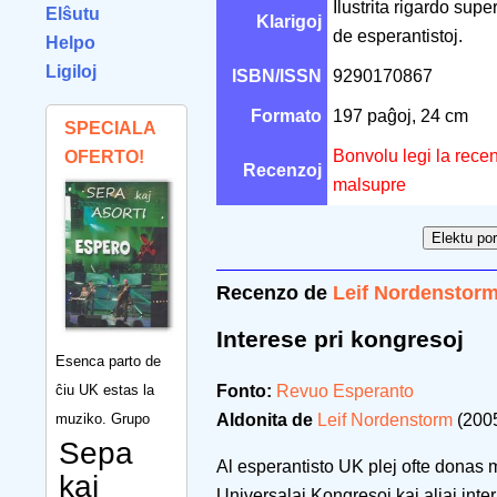
Ilustrita rigardo supe
Elŝutu
Klarigoj
de esperantistoj.
Helpo
Ligiloj
ISBN/ISSN
9290170867
Formato
197 paĝoj, 24 cm
SPECIALA
Bonvolu legi la recen
OFERTO!
Recenzoj
malsupre
Recenzo de
Leif Nordenstor
Interese pri kongresoj
Esenca parto de
ĉiu UK estas la
Fonto:
Revuo Esperanto
muziko. Grupo
Aldonita de
Leif Nordenstorm
(2005
Sepa
Al esperantisto UK plej ofte donas m
kaj
Universalaj Kongresoj kaj aliaj inte