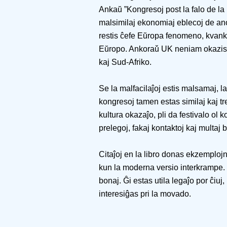
Ankaŭ ”Kongresoj post la falo de la 
malsimilaj ekonomiaj eblecoj de ano
restis ĉefe Eŭropa fenomeno, kvank
Eŭropo. Ankoraǔ UK neniam okazis 
kaj Sud-Afriko.
Se la malfacilaĵoj estis malsamaj, la
kongresoj tamen estas similaj kaj tre
kultura okazaĵo, pli da festivalo ol 
prelegoj, fakaj kontaktoj kaj multaj 
Citaĵoj en la libro donas ekzemplojn 
kun la moderna versio interkrampe. L
bonaj. Ĝi estas utila legaĵo por ĉiuj, 
interesiĝas pri la movado.