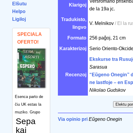
Versromano priskrib
Elŝutu
Klarigoj
de la 19a jc.
Helpo
Ligiloj
Tradukisto,
V. Melnikov
/ El la r
lingvo
SPECIALA
Formato
256 paĝoj, 21 cm
OFERTO!
Karakterizoj
Serio Oriento-Okcid
Ekskurse tra Rusuj
Sarasua
Recenzoj
“Eŭgeno Onegin” d
ne lastfoje – en Es
Nikolao Gudskov
Esenca parto de
ĉiu UK estas la
muziko. Grupo
Sepa
Via opinio pri
Eŭgeno Onegin
kaj