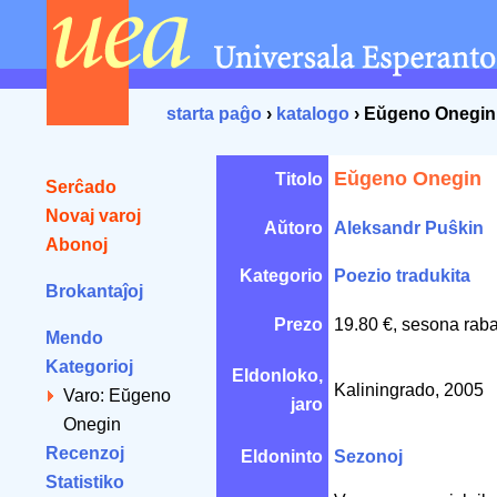
starta paĝo
›
katalogo
› Eŭgeno Onegin
Eŭgeno Onegin
Titolo
Serĉado
Novaj varoj
Aŭtoro
Aleksandr Puŝkin
Abonoj
Kategorio
Poezio tradukita
Brokantaĵoj
Prezo
19.80 €, sesona raba
Mendo
Kategorioj
Eldonloko,
Kaliningrado, 2005
Varo: Eŭgeno
jaro
Onegin
Recenzoj
Eldoninto
Sezonoj
Statistiko