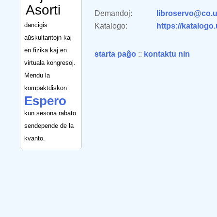
Asorti
Demandoj:
libroservo@co.u
dancigis
Katalogo:
https://katalogo
aŭskultantojn kaj
en fizika kaj en
starta paĝo
::
kontaktu nin
virtuala kongresoj.
Mendu la
kompaktdiskon
Espero
kun sesona rabato
sendepende de la
kvanto.