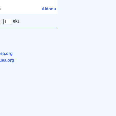
s.
Aldonu
ekz.
ea.org
.uea.org