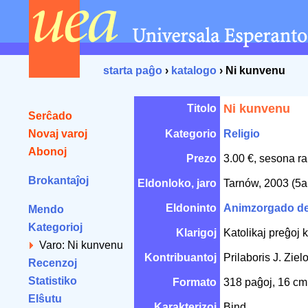
starta paĝo
›
katalogo
› Ni kunvenu
Ni kunvenu
Titolo
Serĉado
Novaj varoj
Kategorio
Religio
Abonoj
Prezo
3.00 €, sesona ra
Brokantaĵoj
Eldonloko, jaro
Tarnów, 2003 (5a
Eldoninto
Animzorgado de 
Mendo
Kategorioj
Klarigoj
Katolikaj preĝoj k
Varo: Ni kunvenu
Kontribuantoj
Prilaboris J. Zie
Recenzoj
Statistiko
Formato
318 paĝoj, 16 c
Elŝutu
Karakterizoj
Bind