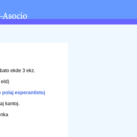
bato ekde 3 ekz.
 eld)
polaj esperantistoj
aj kantoj.
lonka
m