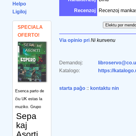
Helpo
Recenzoj
Recenzoj manka
Ligiloj
SPECIALA
OFERTO!
Via opinio pri
Ni kunvenu
Demandoj:
libroservo@co.u
Katalogo:
https://katalogo
starta paĝo
::
kontaktu nin
Esenca parto de
ĉiu UK estas la
muziko. Grupo
Sepa
kaj
Asorti