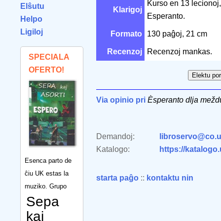
Kurso en 13 lecionoj
Elŝutu
Klarigoj
Esperanto.
Helpo
Ligiloj
Formato
130 paĝoj, 21 cm
Recenzoj
Recenzoj mankas.
SPECIALA
OFERTO!
Via opinio pri
Èsperanto dlja mežd
Demandoj:
libroservo@co.u
Katalogo:
https://katalogo
Esenca parto de
ĉiu UK estas la
starta paĝo
::
kontaktu nin
muziko. Grupo
Sepa
kaj