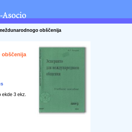
a meždunarodnogo obščenija
obščenija
us
o ekde 3 ekz.