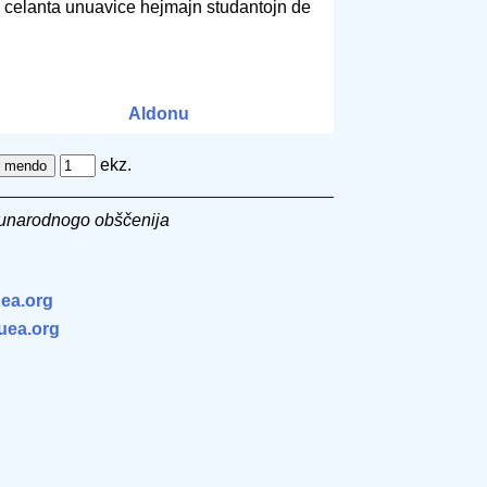
, celanta unuavice hejmajn studantojn de
Aldonu
ekz.
unarodnogo obščenija
ea.org
.uea.org