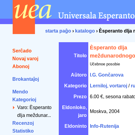
starta paĝo
›
katalogo
› Èsperanto dlj
Èsperanto dlja
Serĉado
meždunarodnogo 
Titolo
Novaj varoj
Učebnoe posobie
Abonoj
Aŭtoro
I.G. Gončarova
Brokantaĵoj
Kategorio
Lerniloj, vortaroj
/
r
Mendo
Prezo
6.00 €, sesona rabat
Kategorioj
Varo: Èsperanto
Eldonloko,
Moskva, 2004
dlja meždunar...
jaro
Recenzoj
Eldoninto
Info-Rutenija
Statistiko