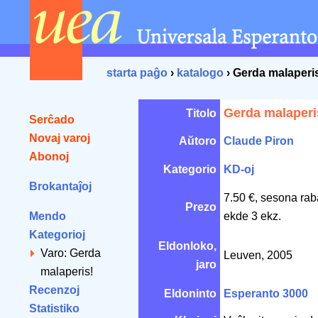
starta paĝo
›
katalogo
› Gerda malaperi
Gerda malaperi
Titolo
Serĉado
Novaj varoj
Aŭtoro
Claude Piron
Abonoj
Kategorio
KD-oj
Brokantaĵoj
7.50 €, sesona rab
Prezo
Mendo
ekde 3 ekz.
Kategorioj
Eldonloko,
Varo: Gerda
Leuven, 2005
jaro
malaperis!
Recenzoj
Eldoninto
Esperanto 3000
Statistiko