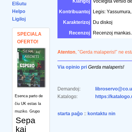
Klarigoj
Voĉlegita versio d
Elŝutu
Helpo
Kontribuantoj
Legis: Yassumura,
Ligiloj
Karakterizoj
Du diskoj
Recenzoj
Recenzoj mankas.
SPECIALA
OFERTO!
Atenton
, "Gerda malaperis!" ne es
Via opinio pri
Gerda malaperis!
Demandoj:
libroservo@co.u
Esenca parto de
Katalogo:
https://katalogo
ĉiu UK estas la
muziko. Grupo
starta paĝo
::
kontaktu nin
Sepa
kaj