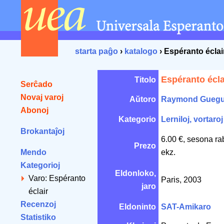
starta paĝo
›
katalogo
› Espéranto éclai
Espéranto écla
Titolo
Serĉado
Novaj varoj
Aŭtoro
Raymond Gueg
Abonoj
Kategorio
Lerniloj, vortaroj
Brokantaĵoj
6.00 €, sesona ra
Prezo
Mendo
ekz.
Kategorioj
Eldonloko,
Varo: Espéranto
Paris, 2003
jaro
éclair
Recenzoj
Eldoninto
SAT-Amikaro
Statistiko