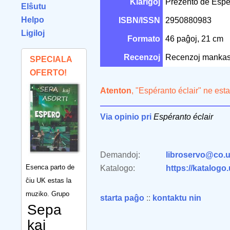
Klarigoj
Prezento de Esper
Elŝutu
Helpo
ISBN/ISSN
2950880983
Ligiloj
Formato
46 paĝoj, 21 cm
Recenzoj
Recenzoj mankas
SPECIALA
OFERTO!
Atenton
, "Espéranto éclair" ne est
Via opinio pri
Espéranto éclair
Demandoj:
libroservo@co.u
Esenca parto de
Katalogo:
https://katalogo
ĉiu UK estas la
muziko. Grupo
starta paĝo
::
kontaktu nin
Sepa
kaj